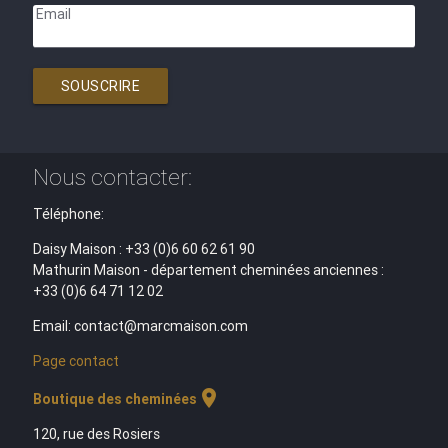
Email
SOUSCRIRE
Nous contacter:
Téléphone:
Daisy Maison : +33 (0)6 60 62 61 90
Mathurin Maison - département cheminées anciennes :
+33 (0)6 64 71 12 02
Email: contact@marcmaison.com
Page contact
location_on
Boutique des cheminées
120, rue des Rosiers