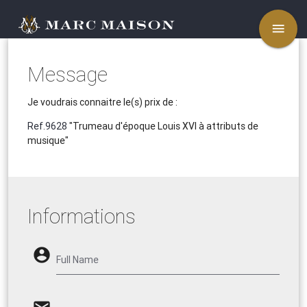
menu
Message
Je voudrais connaitre le(s) prix de :
Ref.9628
"Trumeau d'époque Louis XVI à attributs de
musique"
Informations
account_circle
Full Name