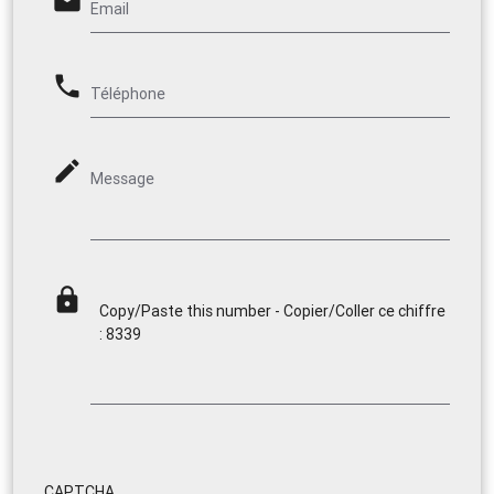
email
Email
phone
Téléphone
mode_edit
Message
lock
Copy/Paste this number - Copier/Coller ce chiffre
: 8339
CAPTCHA