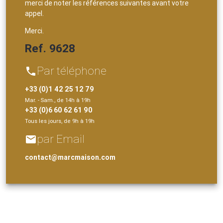
merci de noter les références suivantes avant votre
appel.
Merci.
Ref. 9628
Par téléphone
phone
+33 (0)1 42 25 12 79
Mar. - Sam., de 14h à 19h
+33 (0)6 60 62 61 90
Tous les jours, de 9h à 19h
par Email
email
contact@marcmaison.com