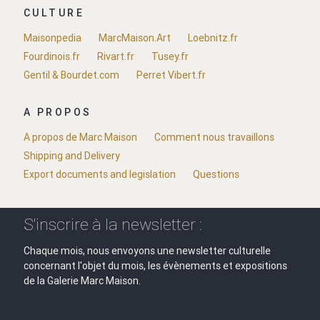
CULTURE
Maisonpedia
MarcMaison.Art
Loebnitz.fr
Fourdinois.fr
Rivart.fr
Tusey.fr
Gentil & Bourdet.com
Perret Vibert.fr
A PROPOS
A propos de Marc Maison
Comment nous travaillons
Shipping and Delivery
Export documents and legislation
Questions
S'inscrire à la newsletter :
Chaque mois, nous envoyons une newsletter culturelle
concernant l'objet du mois, les évènements et expositions
de la Galerie Marc Maison.