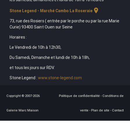
location_on
Stone Legend - Marché Cambo La Roseraie
73, rue des Rosiers ( entrée par le porche ou par la rue Marie
Curie) 93400 Saint Ouen sur Seine
Horaires :
Le Vendredi de 10h à 12h30,
Du Samedi, Dimanche et lundi de 10h à 18h,
et tous les jours sur RDV.
Stone Legend :
www.stone-legend.com
Copyright © 2007-2026
Politique de confidentialité
-
Conditions de
Galerie Marc Maison
vente
-
Plan de site
-
Contact