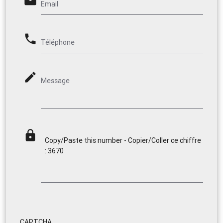
email
Email
phone
Téléphone
mode_edit
Message
lock
Copy/Paste this number - Copier/Coller ce chiffre
: 3670
CAPTCHA