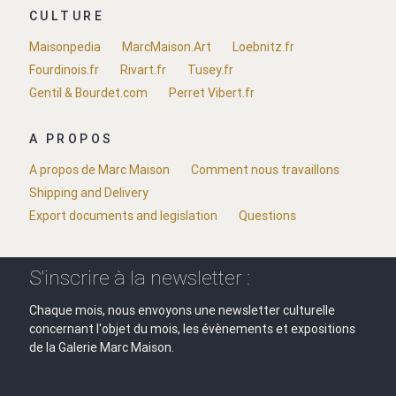
CULTURE
Maisonpedia
MarcMaison.Art
Loebnitz.fr
Fourdinois.fr
Rivart.fr
Tusey.fr
Gentil & Bourdet.com
Perret Vibert.fr
A PROPOS
A propos de Marc Maison
Comment nous travaillons
Shipping and Delivery
Export documents and legislation
Questions
S'inscrire à la newsletter :
Chaque mois, nous envoyons une newsletter culturelle
concernant l'objet du mois, les évènements et expositions
de la Galerie Marc Maison.