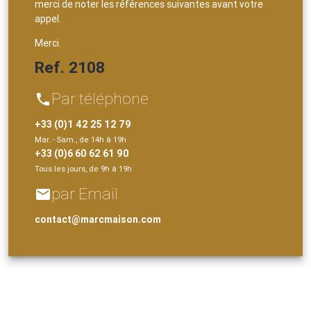
merci de noter les références suivantes avant votre
appel.
Merci.
Ref. 2108
Par téléphone
phone
+33 (0)1 42 25 12 79
Mar. - Sam., de 14h à 19h
+33 (0)6 60 62 61 90
Tous les jours, de 9h à 19h
par Email
email
contact@marcmaison.com