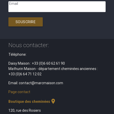
Email
SOUSCRIRE
Nous contacter:
Téléphone:
Daisy Maison : +33 (0)6 60 62 61 90
Mathurin Maison - département cheminées anciennes :
+33 (0)6 64 71 12 02
Email: contact@marcmaison.com
Page contact
location_on
Boutique des cheminées
120, rue des Rosiers