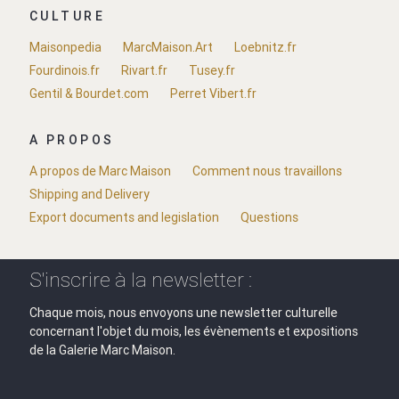
CULTURE
Maisonpedia
MarcMaison.Art
Loebnitz.fr
Fourdinois.fr
Rivart.fr
Tusey.fr
Gentil & Bourdet.com
Perret Vibert.fr
A PROPOS
A propos de Marc Maison
Comment nous travaillons
Shipping and Delivery
Export documents and legislation
Questions
S'inscrire à la newsletter :
Chaque mois, nous envoyons une newsletter culturelle
concernant l'objet du mois, les évènements et expositions
de la Galerie Marc Maison.