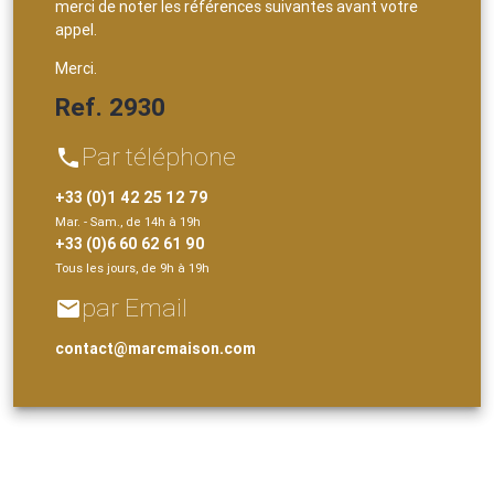
merci de noter les références suivantes avant votre
appel.
Merci.
Ref. 2930
Par téléphone
phone
+33 (0)1 42 25 12 79
Mar. - Sam., de 14h à 19h
+33 (0)6 60 62 61 90
Tous les jours, de 9h à 19h
par Email
email
contact@marcmaison.com