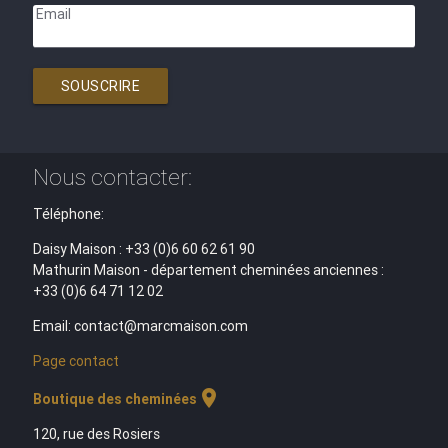
Email
SOUSCRIRE
Nous contacter:
Téléphone:
Daisy Maison : +33 (0)6 60 62 61 90
Mathurin Maison - département cheminées anciennes :
+33 (0)6 64 71 12 02
Email: contact@marcmaison.com
Page contact
location_on
Boutique des cheminées
120, rue des Rosiers