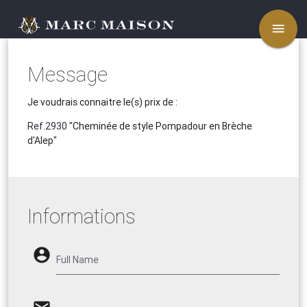
menu
Message
Je voudrais connaitre le(s) prix de :
Ref.2930
"Cheminée de style Pompadour en Brèche
d'Alep"
Informations
account_circle
Full Name