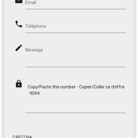
email
Email
phone
Téléphone
mode_edit
Message
lock
Copy/Paste this number - Copier/Coller ce chiffre
: 9594
CAPTCHA