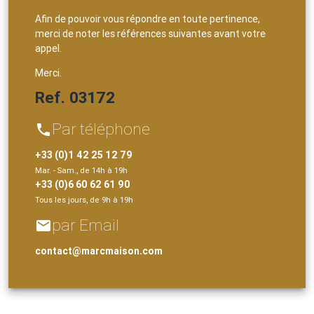
Afin de pouvoir vous répondre en toute pertinence,
merci de noter les références suivantes avant votre
appel.
Merci.
Ref. 03172
Par téléphone
phone
+33 (0)1 42 25 12 79
Mar. - Sam., de 14h à 19h
+33 (0)6 60 62 61 90
Tous les jours, de 9h à 19h
par Email
email
contact@marcmaison.com