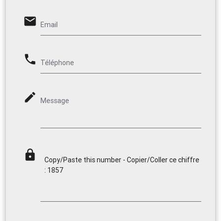
email
Email
phone
Téléphone
mode_edit
Message
lock
Copy/Paste this number - Copier/Coller ce chiffre
: 1857