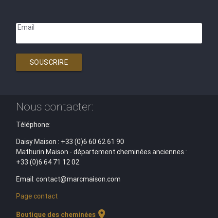
Email
SOUSCRIRE
Nous contacter:
Téléphone:
Daisy Maison : +33 (0)6 60 62 61 90
Mathurin Maison - département cheminées anciennes :
+33 (0)6 64 71 12 02
Email: contact@marcmaison.com
Page contact
location_on
Boutique des cheminées