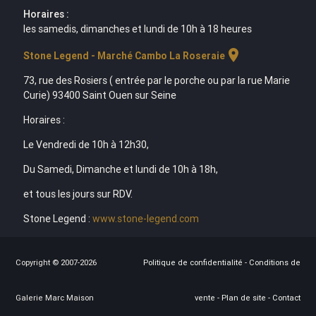
Horaires :
les samedis, dimanches et lundi de 10h à 18 heures
location_on
Stone Legend - Marché Cambo La Roseraie
73, rue des Rosiers ( entrée par le porche ou par la rue Marie
Curie) 93400 Saint Ouen sur Seine
Horaires :
Le Vendredi de 10h à 12h30,
Du Samedi, Dimanche et lundi de 10h à 18h,
et tous les jours sur RDV.
Stone Legend :
www.stone-legend.com
Copyright © 2007-2026
Politique de confidentialité
-
Conditions de
Galerie Marc Maison
vente
-
Plan de site
-
Contact