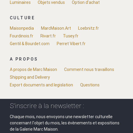
Luminaires
Objets vendus
Option d'achat
CULTURE
Maisonpedia
MarcMaison.Art
Loebnitz.fr
Fourdinois.fr
Rivart.fr
Tusey.fr
Gentil & Bourdet.com
Perret Vibert.fr
A PROPOS
A propos de Marc Maison
Comment nous travaillons
Shipping and Delivery
Export documents and legislation
Questions
S'inscrire à la newsletter :
Chaque mois, nous envoyons une newsletter culturelle
concernant l'objet du mois, les évènements et expositions
de la Galerie Marc Maison.