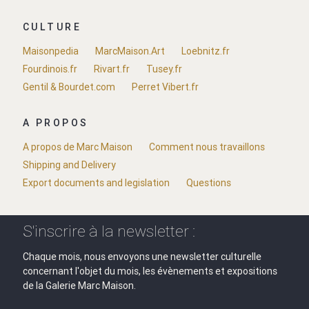
CULTURE
Maisonpedia
MarcMaison.Art
Loebnitz.fr
Fourdinois.fr
Rivart.fr
Tusey.fr
Gentil & Bourdet.com
Perret Vibert.fr
A PROPOS
A propos de Marc Maison
Comment nous travaillons
Shipping and Delivery
Export documents and legislation
Questions
S'inscrire à la newsletter :
Chaque mois, nous envoyons une newsletter culturelle
concernant l'objet du mois, les évènements et expositions
de la Galerie Marc Maison.