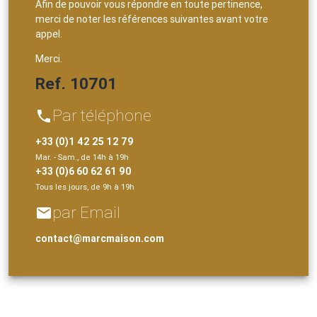
Afin de pouvoir vous répondre en toute pertinence,
merci de noter les références suivantes avant votre
appel.
Merci.
Ref. 10701
Par téléphone
phone
+33 (0)1 42 25 12 79
Mar. - Sam., de 14h à 19h
+33 (0)6 60 62 61 90
Tous les jours, de 9h à 19h
par Email
email
contact@marcmaison.com