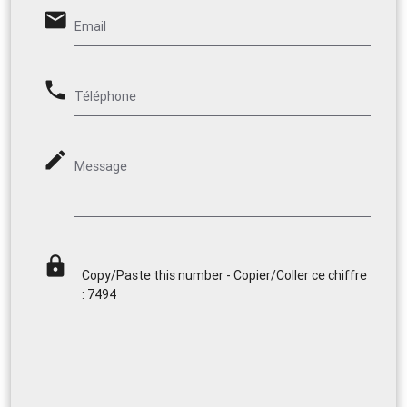
email
Email
phone
Téléphone
mode_edit
Message
lock
Copy/Paste this number - Copier/Coller ce chiffre
: 7494