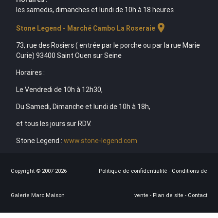
les samedis, dimanches et lundi de 10h à 18 heures
location_on
Stone Legend - Marché Cambo La Roseraie
73, rue des Rosiers ( entrée par le porche ou par la rue Marie
Curie) 93400 Saint Ouen sur Seine
Horaires :
Le Vendredi de 10h à 12h30,
Du Samedi, Dimanche et lundi de 10h à 18h,
et tous les jours sur RDV.
Stone Legend :
www.stone-legend.com
Copyright © 2007-2026
Politique de confidentialité
-
Conditions de
Galerie Marc Maison
vente
-
Plan de site
-
Contact