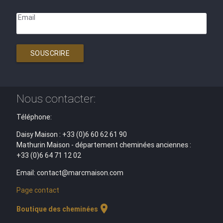
Email
SOUSCRIRE
Nous contacter:
Téléphone:
Daisy Maison : +33 (0)6 60 62 61 90
Mathurin Maison - département cheminées anciennes :
+33 (0)6 64 71 12 02
Email: contact@marcmaison.com
Page contact
location_on
Boutique des cheminées