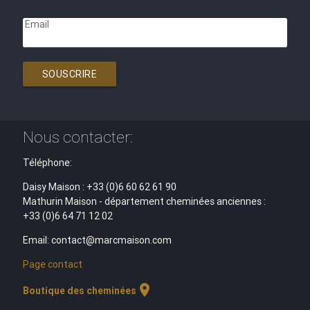
Email
SOUSCRIRE
Nous contacter:
Téléphone:
Daisy Maison : +33 (0)6 60 62 61 90
Mathurin Maison - département cheminées anciennes :
+33 (0)6 64 71 12 02
Email: contact@marcmaison.com
Page contact
location_on
Boutique des cheminées