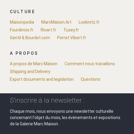
CULTURE
Maisonpedia
MarcMaison.Art
Loebnitz.fr
Fourdinois.fr
Rivart.fr
Tusey.fr
Gentil & Bourdet.com
Perret Vibert.fr
A PROPOS
A propos de Marc Maison
Comment nous travaillons
Shipping and Delivery
Export documents and legislation
Questions
S'inscrire à la newsletter :
Chaque mois, nous envoyons une newsletter culturelle
concernant l'objet du mois, les évènements et expositions
de la Galerie Marc Maison.