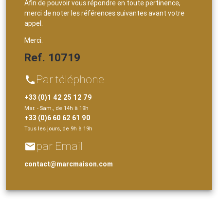
Afin de pouvoir vous répondre en toute pertinence,
merci de noter les références suivantes avant votre
appel.
Merci.
Ref. 10719
Par téléphone
phone
+33 (0)1 42 25 12 79
Mar. - Sam., de 14h à 19h
+33 (0)6 60 62 61 90
Tous les jours, de 9h à 19h
par Email
email
contact@marcmaison.com