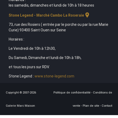
les samedis, dimanches et lundi de 10h à 18 heures
location_on
Stone Legend - Marché Cambo La Roseraie
73, rue des Rosiers ( entrée par le porche ou par la rue Marie
Curie) 93400 Saint Ouen sur Seine
Horaires :
Le Vendredi de 10h à 12h30,
Du Samedi, Dimanche et lundi de 10h à 18h,
et tous les jours sur RDV.
Stone Legend :
www.stone-legend.com
Copyright © 2007-2026
Politique de confidentialité
-
Conditions de
Galerie Marc Maison
vente
-
Plan de site
-
Contact