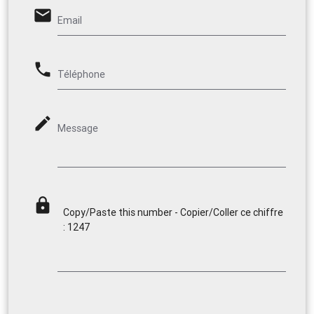
email
Email
phone
Téléphone
mode_edit
Message
lock
Copy/Paste this number - Copier/Coller ce chiffre
: 1247