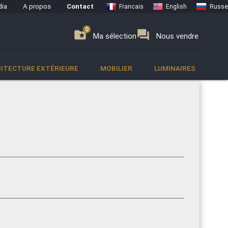
ia
A propos
Contact
Francais
English
Russe
0
0
se
folder_special
forum
Ma sélection
Nous vendre
ITECTURE EXTÉRIEURE
MOBILIER
LUMINAIRES