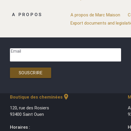
A PROPOS
A propos de Marc Maison
C
Export documents and legislat
Email
SOUSCRIRE
location_on
Boutique des cheminées
M
120, rue des Rosiers
A
93400 Saint Ouen
9
Horaires :
H