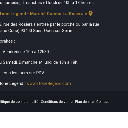
es samedis, dimanches et lundi de 10h à 18 heures
location_on
tone Legend - Marché Cambo La Roseraie
3, rue des Rosiers ( entrée par le porche ou par la rue
arie Curie) 93400 Saint Ouen sur Seine
oraires :
e Vendredi de 10h à 12h30,
u Samedi, Dimanche et lundi de 10h à 18h,
t tous les jours sur RDV.
tone Legend :
www.stone-legend.com
litique de confidentialité
-
Conditions de vente
-
Plan de site
-
Contact