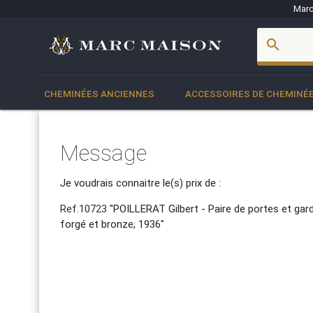
Marc
account_box
search
CHEMINÉES ANCIENNES
ACCESSOIRES DE CHEMINÉ
Message
Je voudrais connaitre le(s) prix de :
Ref.10723
"POILLERAT Gilbert - Paire de portes et gar
forgé et bronze, 1936"