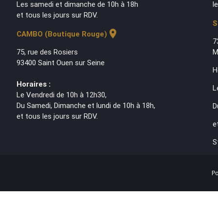
Les samedi et dimanche de 10h à 18h
l
et tous les jours sur RDV.
S
location_on
CAMBO (Boutique Rouge)
7
75, rue des Rosiers
M
93400 Saint Ouen sur Seine
H
Horaires :
L
Le Vendredi de 10h à 12h30,
Du Samedi, Dimanche et lundi de 10h à 18h,
D
et tous les jours sur RDV.
e
S
Po