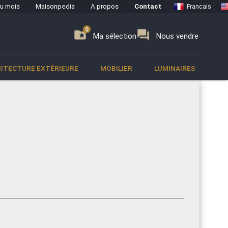
du mois
Maisonpedia
A propos
Contact
Francais
0
0
se
folder_special
forum
Ma sélection
Nous vendre
ITECTURE EXTÉRIEURE
MOBILIER
LUMINAIRES