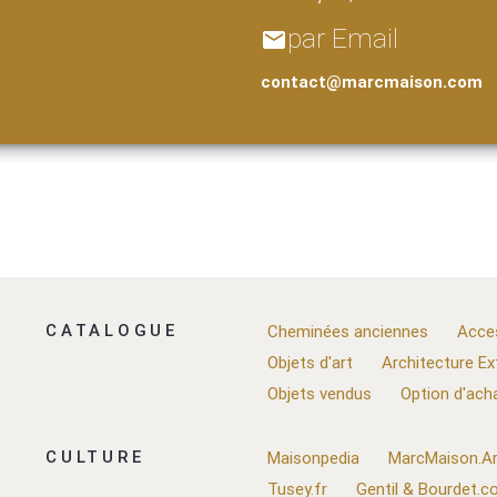
par Email
email
contact@marcmaison.com
CATALOGUE
Cheminées anciennes
Acce
Objets d'art
Architecture Ex
Objets vendus
Option d'ach
CULTURE
Maisonpedia
MarcMaison.Ar
Tusey.fr
Gentil & Bourdet.