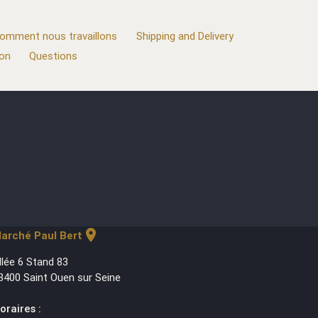
omment nous travaillons
Shipping and Delivery
ion
Questions
location_on
arché Paul Bert
llée 6 Stand 83
3400 Saint Ouen sur Seine
oraires :