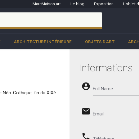
MarcMaison.art
Le blog
Exposition
L'objet 
clo
E
ARCHITECTURE INTÉRIEURE
OBJETS D'ART
ARCH
Informations
account_circle
Full Name
le Néo-Gothique, fin du XIXè
email
Email
phone
Téléphone