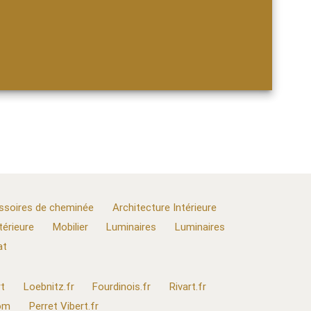
ssoires de cheminée
Architecture Intérieure
térieure
Mobilier
Luminaires
Luminaires
at
t
Loebnitz.fr
Fourdinois.fr
Rivart.fr
com
Perret Vibert.fr