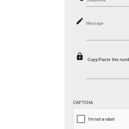
mode_edit
Message
lock
Copy/Paste this numbe
CAPTCHA