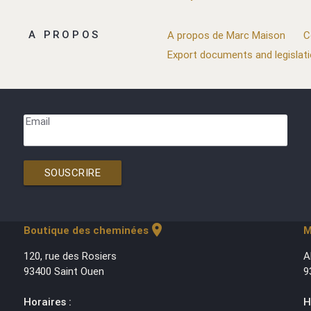
A PROPOS
A propos de Marc Maison
C
Export documents and legislat
Email
SOUSCRIRE
location_on
Boutique des cheminées
M
120, rue des Rosiers
A
93400 Saint Ouen
9
Horaires :
H