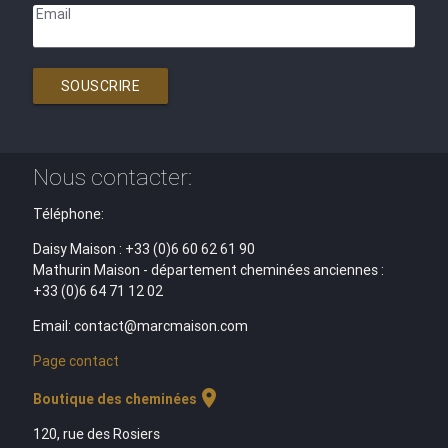
Email
SOUSCRIRE
Nous contacter:
Téléphone:
Daisy Maison : +33 (0)6 60 62 61 90
Mathurin Maison - département cheminées anciennes :
+33 (0)6 64 71 12 02
Email: contact@marcmaison.com
Page contact
location_on
Boutique des cheminées
120, rue des Rosiers