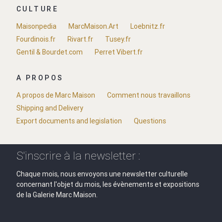
CULTURE
Maisonpedia
MarcMaison.Art
Loebnitz.fr
Fourdinois.fr
Rivart.fr
Tusey.fr
Gentil & Bourdet.com
Perret Vibert.fr
A PROPOS
A propos de Marc Maison
Comment nous travaillons
Shipping and Delivery
Export documents and legislation
Questions
S'inscrire à la newsletter :
Chaque mois, nous envoyons une newsletter culturelle
concernant l'objet du mois, les évènements et expositions
de la Galerie Marc Maison.