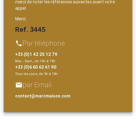
merci de noter les références suivantes avant votre
appel.
Merci.
Ref. 3445
Par téléphone
phone
+33 (0)1 42 25 12 79
Mar. - Sam., de 14h à 19h
+33 (0)6 60 62 61 90
Tous les jours, de 9h à 19h
par Email
email
contact@marcmaison.com