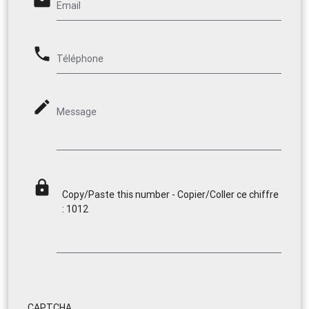
email
Email
phone
Téléphone
mode_edit
Message
lock
Copy/Paste this number - Copier/Coller ce chiffre
: 1012
CAPTCHA