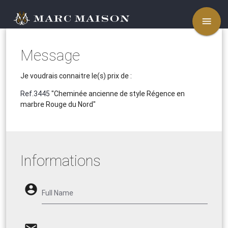
menu
Message
Je voudrais connaitre le(s) prix de :
Ref.3445
"Cheminée ancienne de style Régence en
marbre Rouge du Nord"
Informations
account_circle
Full Name