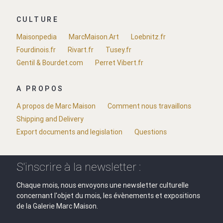
CULTURE
Maisonpedia
MarcMaison.Art
Loebnitz.fr
Fourdinois.fr
Rivart.fr
Tusey.fr
Gentil & Bourdet.com
Perret Vibert.fr
A PROPOS
A propos de Marc Maison
Comment nous travaillons
Shipping and Delivery
Export documents and legislation
Questions
S'inscrire à la newsletter :
Chaque mois, nous envoyons une newsletter culturelle
concernant l'objet du mois, les évènements et expositions
de la Galerie Marc Maison.