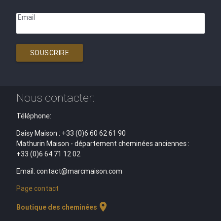
Email
SOUSCRIRE
Nous contacter:
Téléphone:
Daisy Maison : +33 (0)6 60 62 61 90
Mathurin Maison - département cheminées anciennes :
+33 (0)6 64 71 12 02
Email: contact@marcmaison.com
Page contact
location_on
Boutique des cheminées