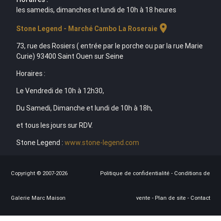
les samedis, dimanches et lundi de 10h à 18 heures
location_on
Stone Legend - Marché Cambo La Roseraie
73, rue des Rosiers ( entrée par le porche ou par la rue Marie
Curie) 93400 Saint Ouen sur Seine
Horaires :
Le Vendredi de 10h à 12h30,
Du Samedi, Dimanche et lundi de 10h à 18h,
et tous les jours sur RDV.
Stone Legend :
www.stone-legend.com
Copyright © 2007-2026
Politique de confidentialité
-
Conditions de
Galerie Marc Maison
vente
-
Plan de site
-
Contact