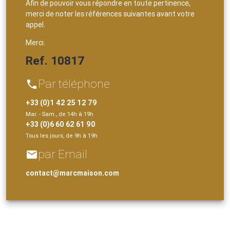
Afin de pouvoir vous répondre en toute pertinence,
merci de noter les références suivantes avant votre
appel.
Merci.
Ref. 10817
Par téléphone
phone
+33 (0)1 42 25 12 79
Mar. - Sam., de 14h à 19h
+33 (0)6 60 62 61 90
Tous les jours, de 9h à 19h
par Email
email
contact@marcmaison.com