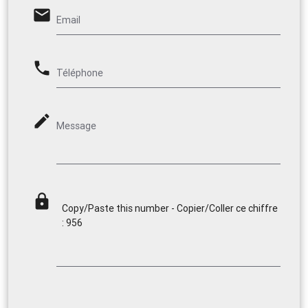
email
Email
phone
Téléphone
mode_edit
Message
lock
Copy/Paste this number - Copier/Coller ce chiffre
: 956