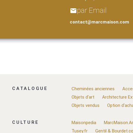
par Email
email
contact@marcmaison.com
CATALOGUE
Cheminées anciennes
Acce
Objets d'art
Architecture Ex
Objets vendus
Option d'ach
CULTURE
Maisonpedia
MarcMaison.Ar
Tusey.fr
Gentil & Bourdet.