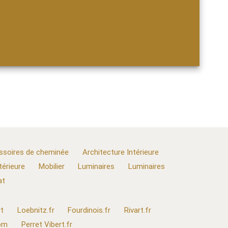
ssoires de cheminée
Architecture Intérieure
térieure
Mobilier
Luminaires
Luminaires
at
t
Loebnitz.fr
Fourdinois.fr
Rivart.fr
com
Perret Vibert.fr