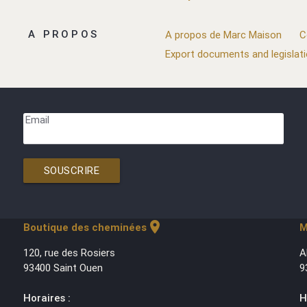
A PROPOS
A propos de Marc Maison
C
Export documents and legislat
Email
SOUSCRIRE
location_on
Boutique des cheminées
M
120, rue des Rosiers
A
93400 Saint Ouen
9
Horaires :
H