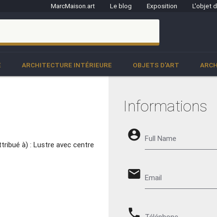
MarcMaison.art
Le blog
Exposition
L'objet 
clo
E
ARCHITECTURE INTÉRIEURE
OBJETS D'ART
ARCH
Informations
account_circle
Full Name
ibué à) : Lustre avec centre
email
Email
phone
Téléphone