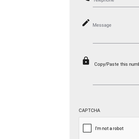
mode_edit
Message
lock
Copy/Paste this numbe
CAPTCHA