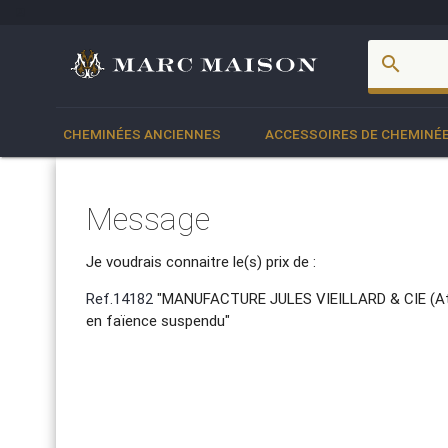
account_box
search
CHEMINÉES ANCIENNES
ACCESSOIRES DE CHEMINÉ
Message
Je voudrais connaitre le(s) prix de :
Ref.14182
"MANUFACTURE JULES VIEILLARD & CIE (Attr
en faïence suspendu"