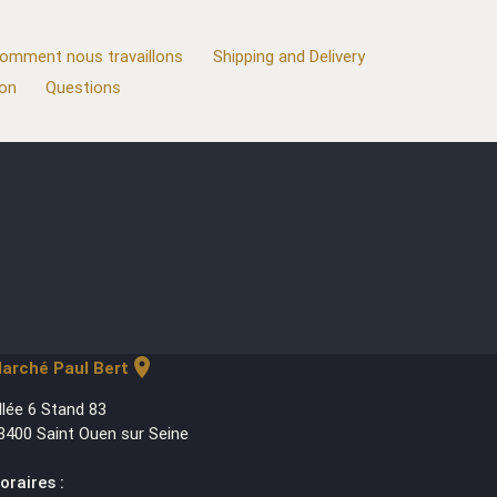
omment nous travaillons
Shipping and Delivery
ion
Questions
location_on
arché Paul Bert
llée 6 Stand 83
3400 Saint Ouen sur Seine
oraires :