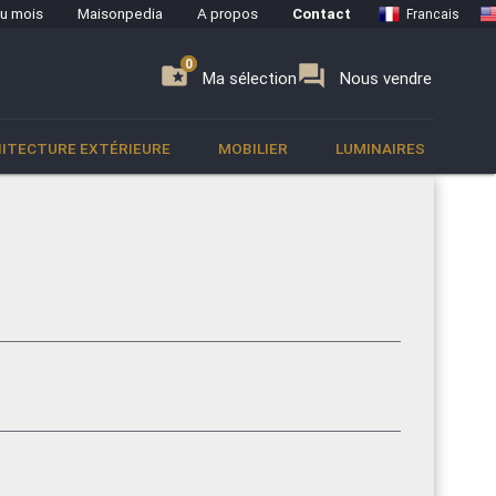
du mois
Maisonpedia
A propos
Contact
Francais
0
0
se
folder_special
forum
Ma sélection
Nous vendre
ITECTURE EXTÉRIEURE
MOBILIER
LUMINAIRES