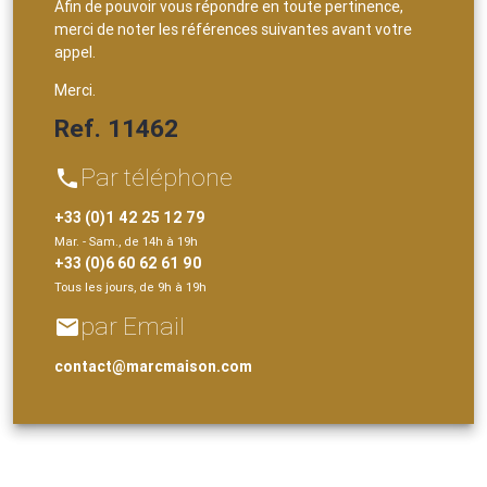
Afin de pouvoir vous répondre en toute pertinence,
merci de noter les références suivantes avant votre
appel.
Merci.
Ref. 11462
Par téléphone
phone
+33 (0)1 42 25 12 79
Mar. - Sam., de 14h à 19h
+33 (0)6 60 62 61 90
Tous les jours, de 9h à 19h
par Email
email
contact@marcmaison.com