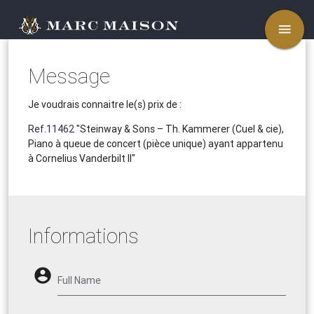
menu
Message
Je voudrais connaitre le(s) prix de :
Ref.11462
"Steinway & Sons – Th. Kammerer (Cuel & cie),
Piano à queue de concert (pièce unique) ayant appartenu
à Cornelius Vanderbilt II"
Informations
account_circle
Full Name