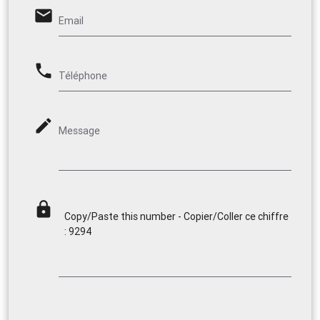
email
Email
phone
Téléphone
mode_edit
Message
lock
Copy/Paste this number - Copier/Coller ce chiffre
: 9294