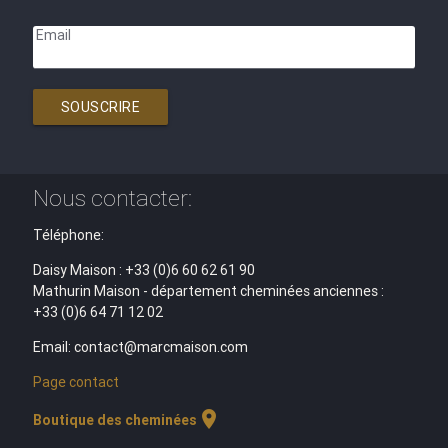
Email
SOUSCRIRE
Nous contacter:
Téléphone:
Daisy Maison : +33 (0)6 60 62 61 90
Mathurin Maison - département cheminées anciennes :
+33 (0)6 64 71 12 02
Email: contact@marcmaison.com
Page contact
location_on
Boutique des cheminées