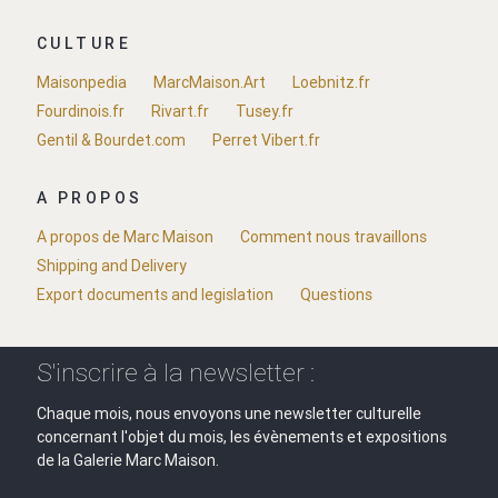
CULTURE
Maisonpedia
MarcMaison.Art
Loebnitz.fr
Fourdinois.fr
Rivart.fr
Tusey.fr
Gentil & Bourdet.com
Perret Vibert.fr
A PROPOS
A propos de Marc Maison
Comment nous travaillons
Shipping and Delivery
Export documents and legislation
Questions
S'inscrire à la newsletter :
Chaque mois, nous envoyons une newsletter culturelle
concernant l'objet du mois, les évènements et expositions
de la Galerie Marc Maison.