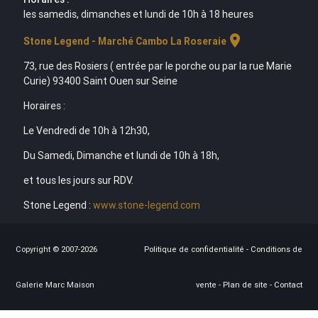
les samedis, dimanches et lundi de 10h à 18 heures
location_on
Stone Legend - Marché Cambo La Roseraie
73, rue des Rosiers ( entrée par le porche ou par la rue Marie
Curie) 93400 Saint Ouen sur Seine
Horaires :
Le Vendredi de 10h à 12h30,
Du Samedi, Dimanche et lundi de 10h à 18h,
et tous les jours sur RDV.
Stone Legend :
www.stone-legend.com
Copyright © 2007-2026
Politique de confidentialité
-
Conditions de
Galerie Marc Maison
vente
-
Plan de site
-
Contact