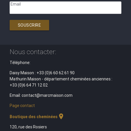
Email
SOUSCRIRE
Nous contacter:
Téléphone:
Daisy Maison : +33 (0)6 60 62 61 90
Mathurin Maison - département cheminées anciennes :
+33 (0)6 64 71 12 02
Email: contact@marcmaison.com
Page contact
location_on
Boutique des cheminées
120, rue des Rosiers