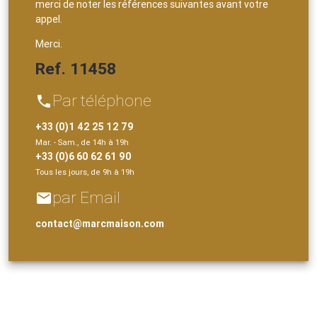
merci de noter les références suivantes avant votre
appel.
Merci.
Ref. 11458
Par téléphone
phone
+33 (0)1 42 25 12 79
Mar. - Sam., de 14h à 19h
+33 (0)6 60 62 61 90
Tous les jours, de 9h à 19h
par Email
email
contact@marcmaison.com