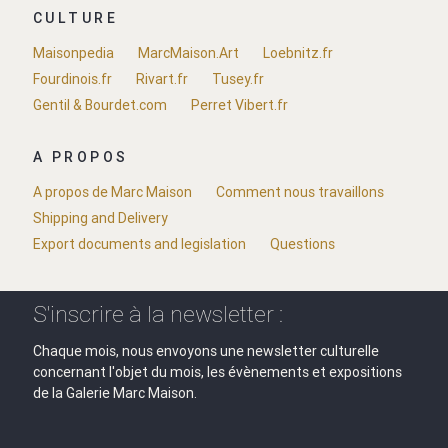
CULTURE
Maisonpedia
MarcMaison.Art
Loebnitz.fr
Fourdinois.fr
Rivart.fr
Tusey.fr
Gentil & Bourdet.com
Perret Vibert.fr
A PROPOS
A propos de Marc Maison
Comment nous travaillons
Shipping and Delivery
Export documents and legislation
Questions
S'inscrire à la newsletter :
Chaque mois, nous envoyons une newsletter culturelle
concernant l'objet du mois, les évènements et expositions
de la Galerie Marc Maison.