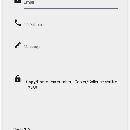
email
Email
phone
Téléphone
mode_edit
Message
lock
Copy/Paste this number - Copier/Coller ce chiffre
: 2768
CAPTCHA