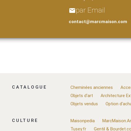
par Email
email
contact@marcmaison.com
CATALOGUE
Cheminées anciennes
Acce
Objets d'art
Architecture Ex
Objets vendus
Option d'ach
CULTURE
Maisonpedia
MarcMaison.Ar
Tusey.fr
Gentil & Bourdet.