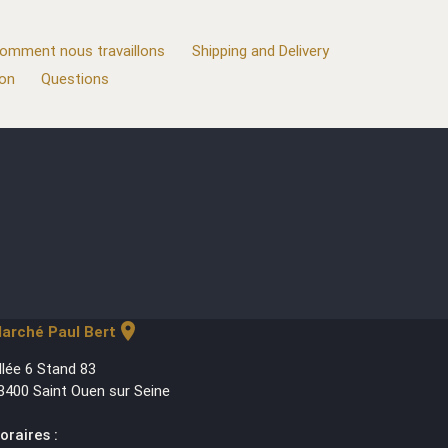
omment nous travaillons
Shipping and Delivery
ion
Questions
location_on
arché Paul Bert
llée 6 Stand 83
3400 Saint Ouen sur Seine
oraires :