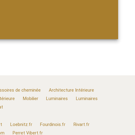
ssoires de cheminée
Architecture Intérieure
térieure
Mobilier
Luminaires
Luminaires
at
t
Loebnitz.fr
Fourdinois.fr
Rivart.fr
com
Perret Vibert.fr