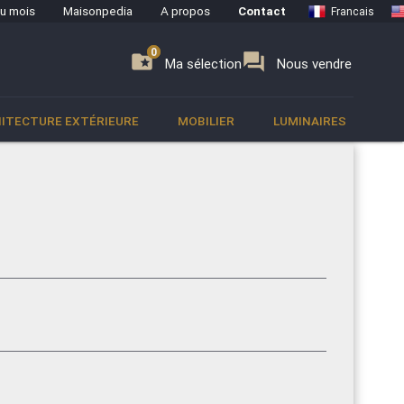
du mois
Maisonpedia
A propos
Contact
Francais
0
0
se
folder_special
forum
Ma sélection
Nous vendre
ITECTURE EXTÉRIEURE
MOBILIER
LUMINAIRES