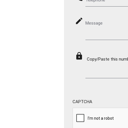
mode_edit
Message
lock
Copy/Paste this numbe
CAPTCHA