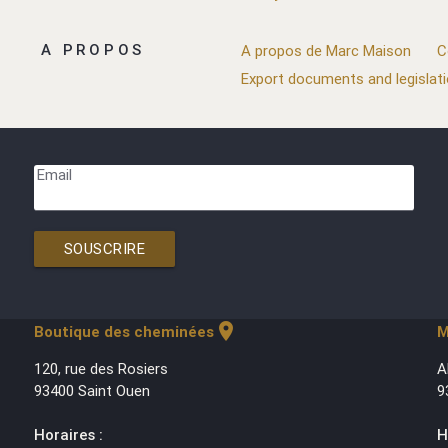
A PROPOS
A propos de Marc Maison
C
Export documents and legislat
Email
SOUSCRIRE
location_on
Boutique des cheminées
M
120, rue des Rosiers
A
93400 Saint Ouen
9
Horaires :
H