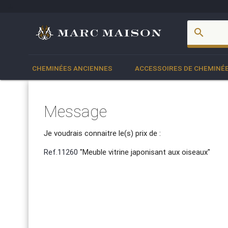
account_box
search
CHEMINÉES ANCIENNES
ACCESSOIRES DE CHEMINÉ
Message
Je voudrais connaitre le(s) prix de :
Ref.11260
"Meuble vitrine japonisant aux oiseaux"