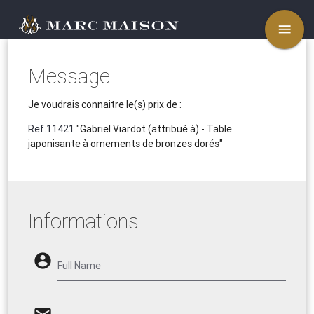
menu
Message
Je voudrais connaitre le(s) prix de :
Ref.11421
"Gabriel Viardot (attribué à) - Table
japonisante à ornements de bronzes dorés"
Informations
account_circle
Full Name