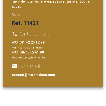
merci de noter les références suivantes avant votre
appel.
Merci.
Ref. 11421
Par téléphone
phone
+33 (0)1 42 25 12 79
Mar. - Sam., de 14h à 19h
+33 (0)6 60 62 61 90
Tous les jours, de 9h à 19h
par Email
email
contact@marcmaison.com