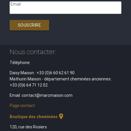
Email
SOUSCRIRE
Nous contacter:
Téléphone:
Daisy Maison : +33 (0)6 60 62 61 90
Mathurin Maison - département cheminées anciennes :
+33 (0)6 64 71 12 02
Email: contact@marcmaison.com
Page contact
location_on
Boutique des cheminées
120, rue des Rosiers