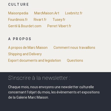
CULTURE
Maisonpedia
MarcMaison.Art
Loebnitz.fr
Fourdinois.fr
Rivart.fr
Tusey.fr
Gentil & Bourdet.com
Perret Vibert.fr
A PROPOS
A propos de Marc Maison
Comment nous travaillons
Shipping and Delivery
Export documents and legislation
Questions
S'inscrire à la newsletter :
Chaque mois, nous envoyons une newsletter culturelle
concernant l'objet du mois, les évènements et expositions
de la Galerie Marc Maison.