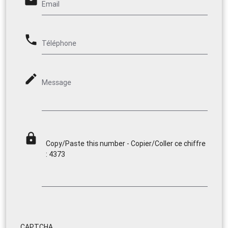
email
Email
phone
Téléphone
mode_edit
Message
lock
Copy/Paste this number - Copier/Coller ce chiffre
: 4373
CAPTCHA