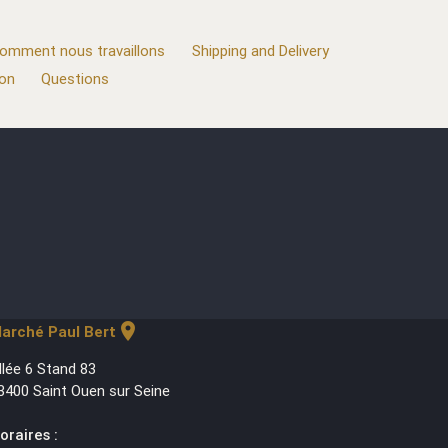
omment nous travaillons
Shipping and Delivery
ion
Questions
location_on
arché Paul Bert
llée 6 Stand 83
3400 Saint Ouen sur Seine
oraires :