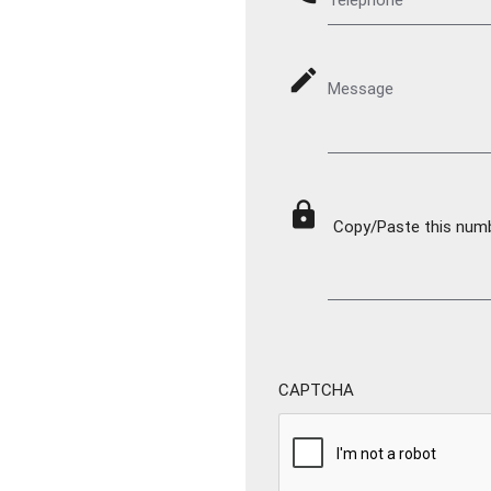
mode_edit
Message
lock
Copy/Paste this numbe
CAPTCHA