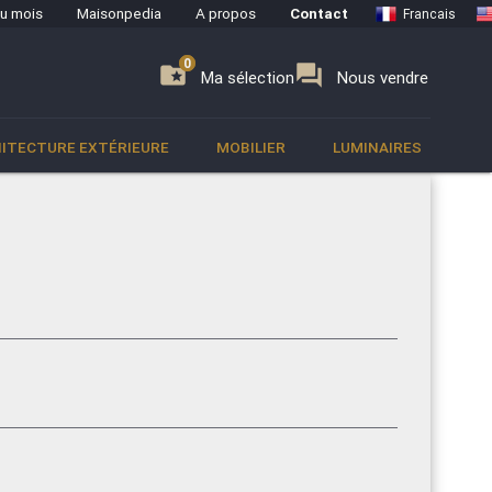
du mois
Maisonpedia
A propos
Contact
Francais
0
0
se
folder_special
forum
Ma sélection
Nous vendre
ITECTURE EXTÉRIEURE
MOBILIER
LUMINAIRES