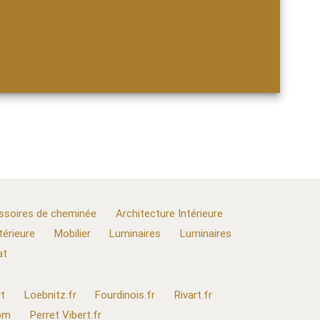
ssoires de cheminée
Architecture Intérieure
térieure
Mobilier
Luminaires
Luminaires
at
t
Loebnitz.fr
Fourdinois.fr
Rivart.fr
com
Perret Vibert.fr