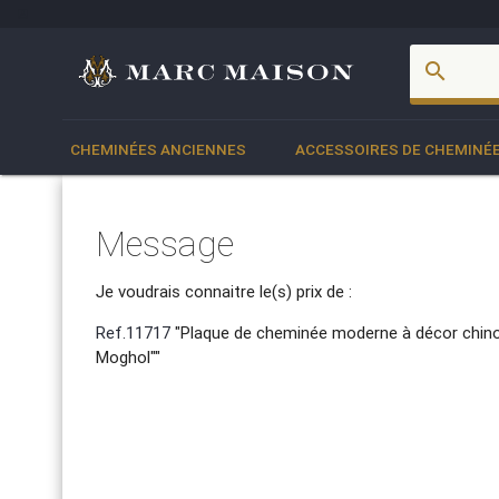
account_box
search
CHEMINÉES ANCIENNES
ACCESSOIRES DE CHEMINÉ
Message
Je voudrais connaitre le(s) prix de :
Ref.11717
"Plaque de cheminée moderne à décor chinoi
Moghol""