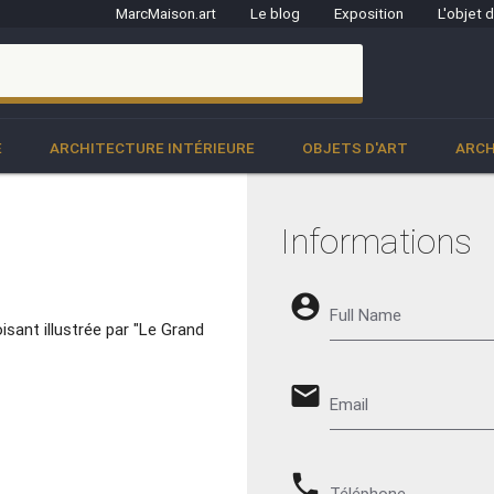
MarcMaison.art
Le blog
Exposition
L'objet 
clo
E
ARCHITECTURE INTÉRIEURE
OBJETS D'ART
ARCH
Informations
account_circle
Full Name
sant illustrée par "Le Grand
email
Email
phone
Téléphone