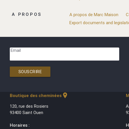
A PROPOS
A propos de Marc Maison
C
Export documents and legislat
Email
SOUSCRIRE
location_on
Boutique des cheminées
M
120, rue des Rosiers
A
93400 Saint Ouen
9
Horaires :
H