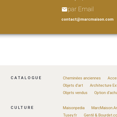
par Email
email
contact@marcmaison.com
CATALOGUE
Cheminées anciennes
Acce
Objets d'art
Architecture Ex
Objets vendus
Option d'ach
CULTURE
Maisonpedia
MarcMaison.Ar
Tusey.fr
Gentil & Bourdet.