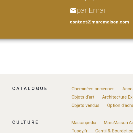
par Email
email
contact@marcmaison.com
CATALOGUE
Cheminées anciennes
Acce
Objets d'art
Architecture Ex
Objets vendus
Option d'ach
CULTURE
Maisonpedia
MarcMaison.Ar
Tusey.fr
Gentil & Bourdet.