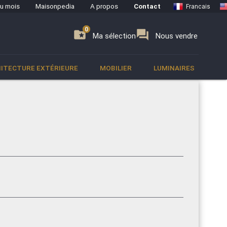
du mois
Maisonpedia
A propos
Contact
Francais
0
0
se
folder_special
forum
Ma sélection
Nous vendre
ITECTURE EXTÉRIEURE
MOBILIER
LUMINAIRES