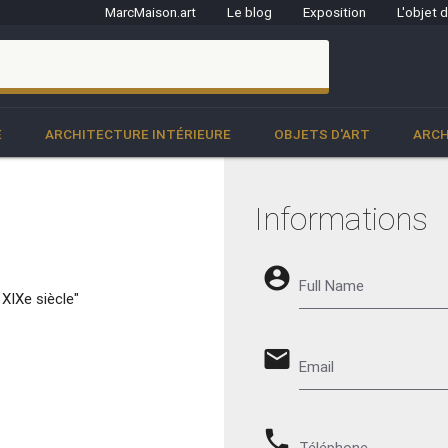
MarcMaison.art
Le blog
Exposition
L'objet 
clo
E
ARCHITECTURE INTÉRIEURE
OBJETS D'ART
ARCH
Informations
account_circle
Full Name
XIXe siècle"
email
Email
phone
Téléphone