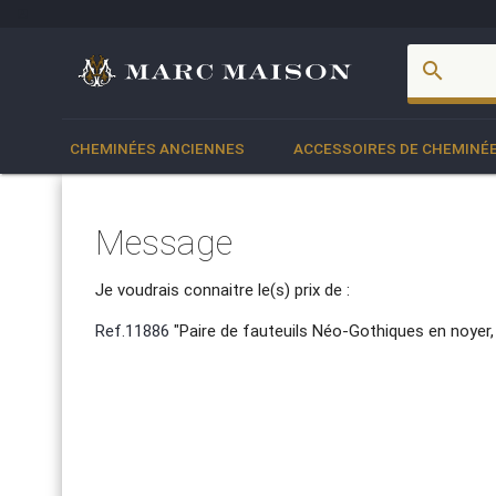
account_box
search
CHEMINÉES ANCIENNES
ACCESSOIRES DE CHEMINÉ
Message
Je voudrais connaitre le(s) prix de :
Ref.11886
"Paire de fauteuils Néo-Gothiques en noyer, 