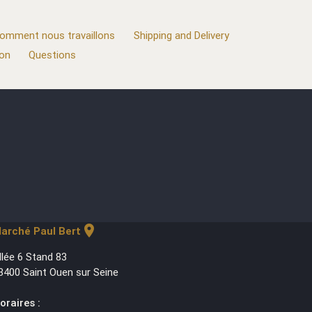
omment nous travaillons
Shipping and Delivery
ion
Questions
location_on
arché Paul Bert
llée 6 Stand 83
3400 Saint Ouen sur Seine
oraires :