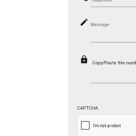
mode_edit
Message
lock
Copy/Paste this numbe
CAPTCHA