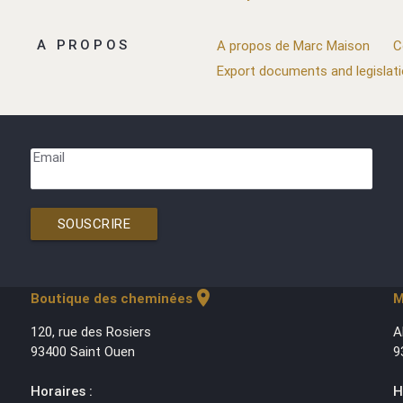
A PROPOS
A propos de Marc Maison
C
Export documents and legislat
Email
SOUSCRIRE
location_on
Boutique des cheminées
M
120, rue des Rosiers
A
93400 Saint Ouen
9
Horaires :
H