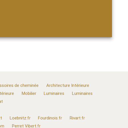
ssoires de cheminée
Architecture Intérieure
térieure
Mobilier
Luminaires
Luminaires
at
t
Loebnitz.fr
Fourdinois.fr
Rivart.fr
com
Perret Vibert.fr