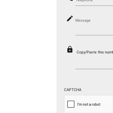
mode_edit
Message
lock
Copy/Paste this numbe
CAPTCHA