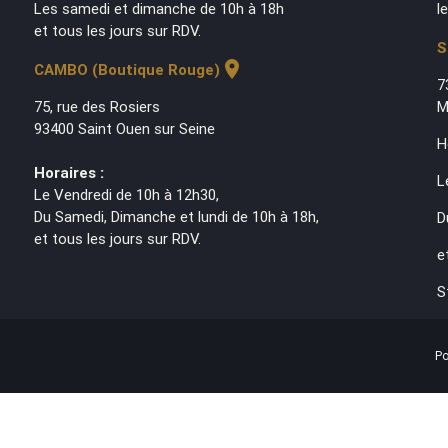
Les samedi et dimanche de 10h à 18h
l
et tous les jours sur RDV.
S
location_on
CAMBO (Boutique Rouge)
7
75, rue des Rosiers
M
93400 Saint Ouen sur Seine
H
Horaires :
L
Le Vendredi de 10h à 12h30,
Du Samedi, Dimanche et lundi de 10h à 18h,
D
et tous les jours sur RDV.
e
S
Po