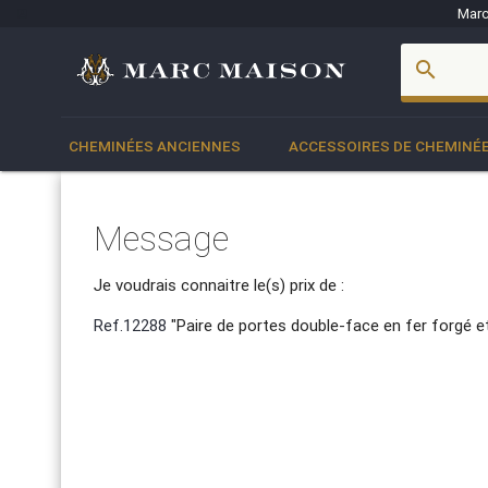
Marc
account_box
search
CHEMINÉES ANCIENNES
ACCESSOIRES DE CHEMINÉ
Message
Je voudrais connaitre le(s) prix de :
Ref.12288
"Paire de portes double-face en fer forgé e