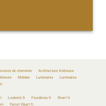
ssoires de cheminée
Architecture Intérieure
térieure
Mobilier
Luminaires
Luminaires
at
t
Loebnitz.fr
Fourdinois.fr
Rivart.fr
com
Perret Vibert.fr