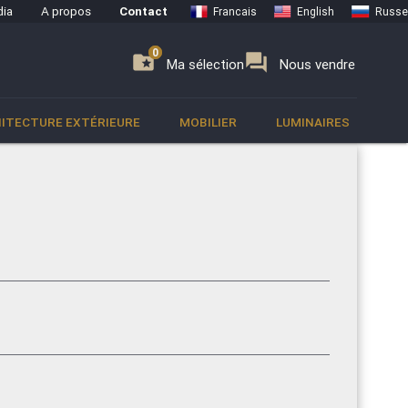
ia
A propos
Contact
Francais
English
Russe
0
0
se
folder_special
forum
Ma sélection
Nous vendre
ITECTURE EXTÉRIEURE
MOBILIER
LUMINAIRES