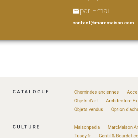
par Email
email
contact@marcmaison.com
CATALOGUE
Cheminées anciennes
Acce
Objets d'art
Architecture Ex
Objets vendus
Option d'ach
CULTURE
Maisonpedia
MarcMaison.Ar
Tusey.fr
Gentil & Bourdet.