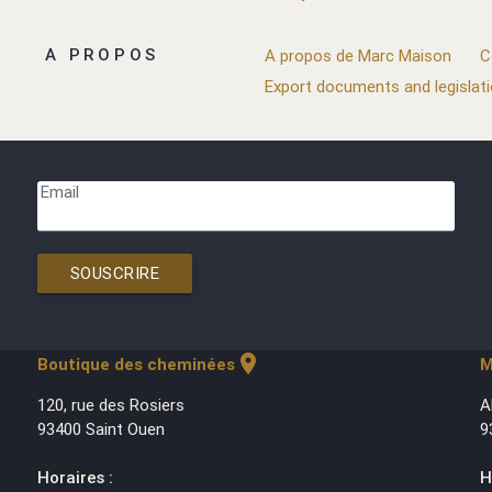
A PROPOS
A propos de Marc Maison
C
Export documents and legislat
Email
SOUSCRIRE
location_on
Boutique des cheminées
M
120, rue des Rosiers
A
93400 Saint Ouen
9
Horaires :
H