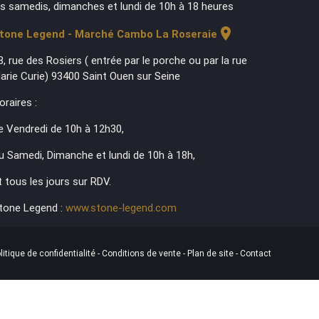
es samedis, dimanches et lundi de 10h à 18 heures
location_on
tone Legend - Marché Cambo La Roseraie
3, rue des Rosiers ( entrée par le porche ou par la rue
arie Curie) 93400 Saint Ouen sur Seine
oraires :
e Vendredi de 10h à 12h30,
u Samedi, Dimanche et lundi de 10h à 18h,
t tous les jours sur RDV.
tone Legend :
www.stone-legend.com
litique de confidentialité
-
Conditions de vente
-
Plan de site
-
Contact