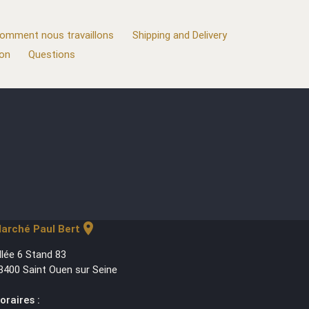
omment nous travaillons
Shipping and Delivery
ion
Questions
location_on
arché Paul Bert
llée 6 Stand 83
3400 Saint Ouen sur Seine
oraires :