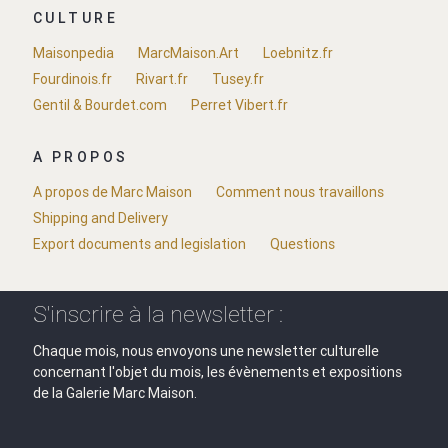
CULTURE
Maisonpedia
MarcMaison.Art
Loebnitz.fr
Fourdinois.fr
Rivart.fr
Tusey.fr
Gentil & Bourdet.com
Perret Vibert.fr
A PROPOS
A propos de Marc Maison
Comment nous travaillons
Shipping and Delivery
Export documents and legislation
Questions
S'inscrire à la newsletter :
Chaque mois, nous envoyons une newsletter culturelle
concernant l'objet du mois, les évènements et expositions
de la Galerie Marc Maison.