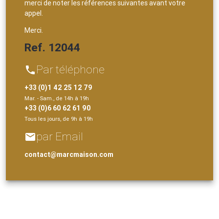
merci de noter les références suivantes avant votre
appel.
Merci.
Ref. 12044
Par téléphone
phone
+33 (0)1 42 25 12 79
Mar. - Sam., de 14h à 19h
+33 (0)6 60 62 61 90
Tous les jours, de 9h à 19h
par Email
email
contact@marcmaison.com