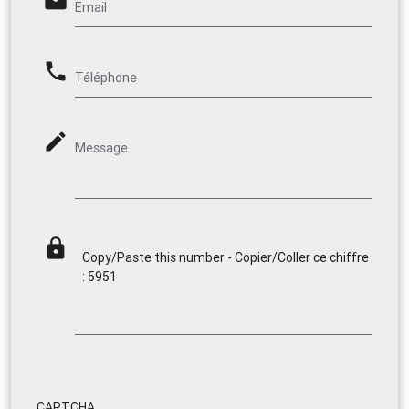
email
Email
phone
Téléphone
mode_edit
Message
lock
Copy/Paste this number - Copier/Coller ce chiffre
: 5951
CAPTCHA