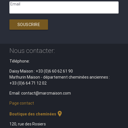
Email
SOUSCRIRE
Nous contacter:
Téléphone:
Daisy Maison : +33 (0)6 60 62 61 90
Mathurin Maison - département cheminées anciennes :
+33 (0)6 64 71 12 02
Email: contact@marcmaison.com
Page contact
location_on
Boutique des cheminées
120, rue des Rosiers