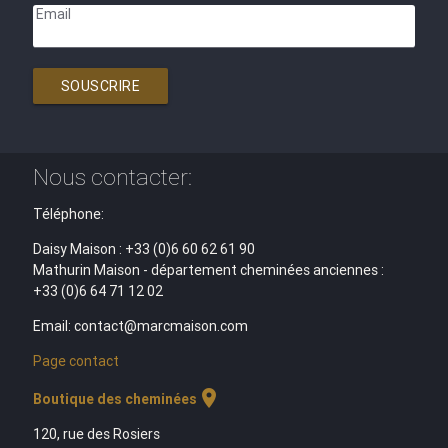
Email
SOUSCRIRE
Nous contacter:
Téléphone:
Daisy Maison : +33 (0)6 60 62 61 90
Mathurin Maison - département cheminées anciennes :
+33 (0)6 64 71 12 02
Email: contact@marcmaison.com
Page contact
location_on
Boutique des cheminées
120, rue des Rosiers