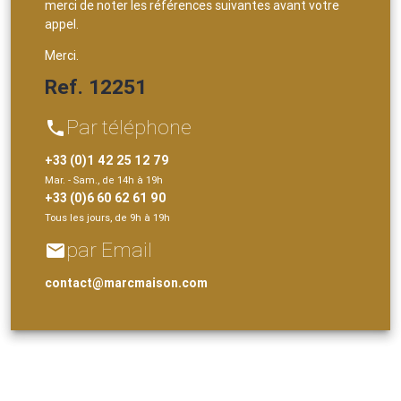
merci de noter les références suivantes avant votre
appel.
Merci.
Ref. 12251
Par téléphone
phone
+33 (0)1 42 25 12 79
Mar. - Sam., de 14h à 19h
+33 (0)6 60 62 61 90
Tous les jours, de 9h à 19h
par Email
email
contact@marcmaison.com