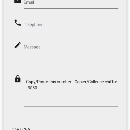
email
Email
phone
Téléphone
mode_edit
Message
lock
Copy/Paste this number - Copier/Coller ce chiffre
: 9850
CAPTCHA