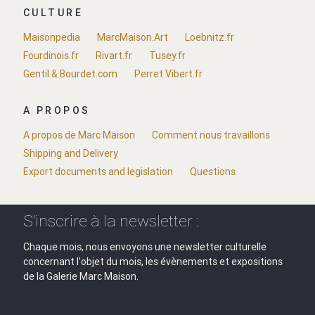
CULTURE
Maisonpedia
MarcMaison.Art
Loebnitz.fr
Fourdinois.fr
Rivart.fr
Tusey.fr
Gentil & Bourdet.com
Perret Vibert.fr
A PROPOS
A propos de Marc Maison
Comment nous travaillons
Shipping and Delivery
Export documents and legislation
Questions
S'inscrire à la newsletter :
Chaque mois, nous envoyons une newsletter culturelle
concernant l'objet du mois, les évènements et expositions
de la Galerie Marc Maison.