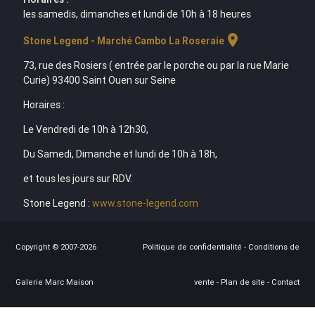
les samedis, dimanches et lundi de 10h à 18 heures
location_on
Stone Legend - Marché Cambo La Roseraie
73, rue des Rosiers ( entrée par le porche ou par la rue Marie
Curie) 93400 Saint Ouen sur Seine
Horaires :
Le Vendredi de 10h à 12h30,
Du Samedi, Dimanche et lundi de 10h à 18h,
et tous les jours sur RDV.
Stone Legend :
www.stone-legend.com
Copyright © 2007-2026
Politique de confidentialité
-
Conditions de
Galerie Marc Maison
vente
-
Plan de site
-
Contact