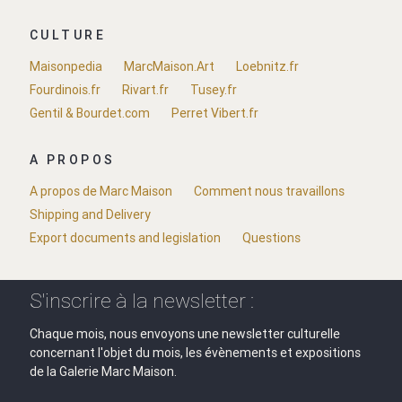
CULTURE
Maisonpedia
MarcMaison.Art
Loebnitz.fr
Fourdinois.fr
Rivart.fr
Tusey.fr
Gentil & Bourdet.com
Perret Vibert.fr
A PROPOS
A propos de Marc Maison
Comment nous travaillons
Shipping and Delivery
Export documents and legislation
Questions
S'inscrire à la newsletter :
Chaque mois, nous envoyons une newsletter culturelle
concernant l'objet du mois, les évènements et expositions
de la Galerie Marc Maison.