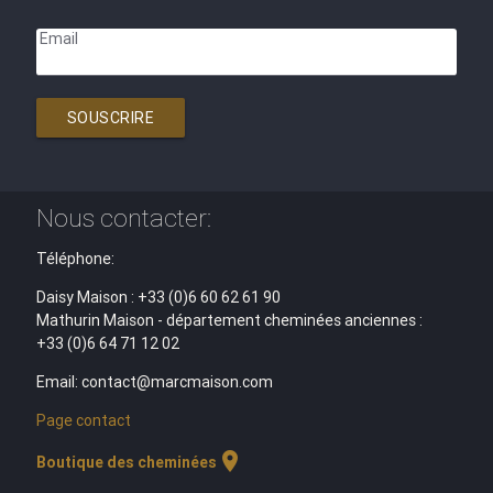
Email
SOUSCRIRE
Nous contacter:
Téléphone:
Daisy Maison : +33 (0)6 60 62 61 90
Mathurin Maison - département cheminées anciennes :
+33 (0)6 64 71 12 02
Email: contact@marcmaison.com
Page contact
location_on
Boutique des cheminées