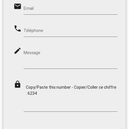
email
Email
phone
Téléphone
mode_edit
Message
lock
Copy/Paste this number - Copier/Coller ce chiffre
: 6234