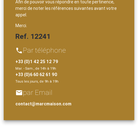
Afin de pouvoir vous répondre en toute pertinence,
merci de noter les références suivantes avant votre
appel.
Merci.
Ref. 12241
Par téléphone
phone
+33 (0)1 42 25 12 79
Mar. - Sam., de 14h à 19h
+33 (0)6 60 62 61 90
Tous les jours, de 9h à 19h
par Email
email
contact@marcmaison.com