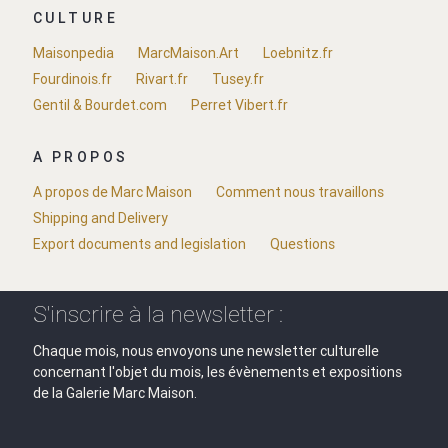
CULTURE
Maisonpedia
MarcMaison.Art
Loebnitz.fr
Fourdinois.fr
Rivart.fr
Tusey.fr
Gentil & Bourdet.com
Perret Vibert.fr
A PROPOS
A propos de Marc Maison
Comment nous travaillons
Shipping and Delivery
Export documents and legislation
Questions
S'inscrire à la newsletter :
Chaque mois, nous envoyons une newsletter culturelle
concernant l'objet du mois, les évènements et expositions
de la Galerie Marc Maison.