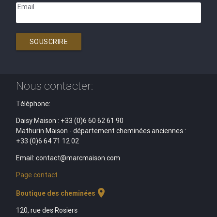
Email
SOUSCRIRE
Nous contacter:
Téléphone:
Daisy Maison : +33 (0)6 60 62 61 90
Mathurin Maison - département cheminées anciennes :
+33 (0)6 64 71 12 02
Email: contact@marcmaison.com
Page contact
location_on
Boutique des cheminées
120, rue des Rosiers