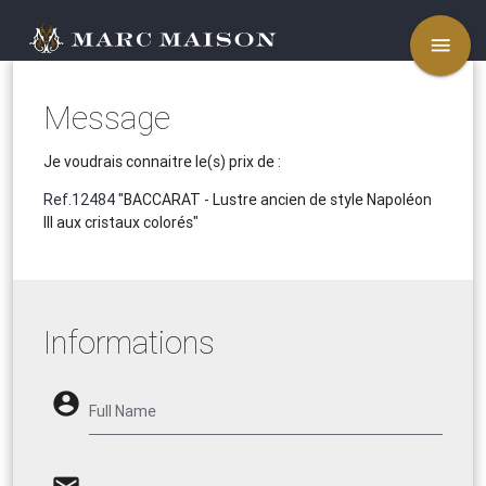
menu
Message
Je voudrais connaitre le(s) prix de :
Ref.12484
"BACCARAT - Lustre ancien de style Napoléon
III aux cristaux colorés"
Informations
account_circle
Full Name