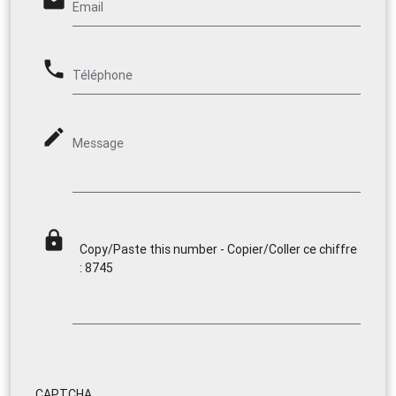
email
Email
phone
Téléphone
mode_edit
Message
lock
Copy/Paste this number - Copier/Coller ce chiffre
: 8745
CAPTCHA