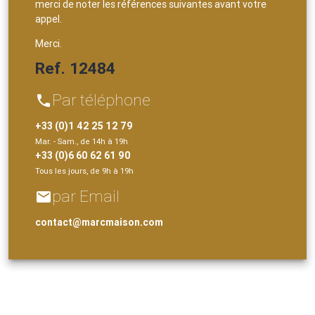
merci de noter les références suivantes avant votre
appel.
Merci.
Ref. 12484
Par téléphone
phone
+33 (0)1 42 25 12 79
Mar. - Sam., de 14h à 19h
+33 (0)6 60 62 61 90
Tous les jours, de 9h à 19h
par Email
email
contact@marcmaison.com