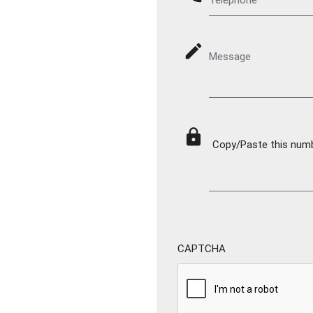
mode_edit
Message
lock
Copy/Paste this numbe
CAPTCHA