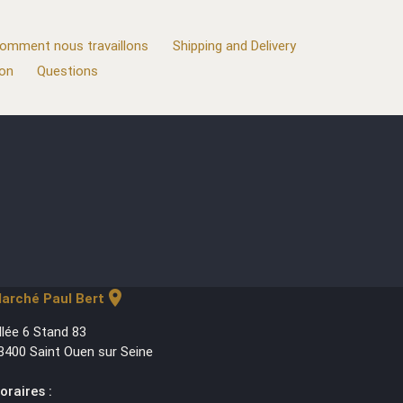
omment nous travaillons
Shipping and Delivery
ion
Questions
location_on
arché Paul Bert
llée 6 Stand 83
3400 Saint Ouen sur Seine
oraires :