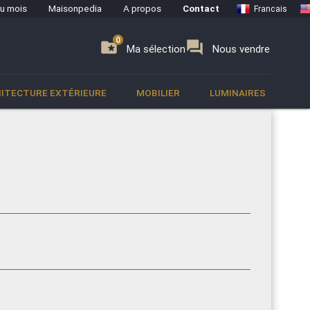
du mois
Maisonpedia
A propos
Contact
Francais
0
0
se
folder_special
forum
Ma sélection
Nous vendre
ITECTURE EXTÉRIEURE
MOBILIER
LUMINAIRES