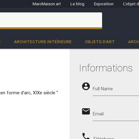
MarcMaison.art
Le blog
Exposition
L'objet 
clo
E
ARCHITECTURE INTÉRIEURE
OBJETS D'ART
ARCH
Informations
account_circle
Full Name
n forme d'arc, XIXe siècle "
email
Email
phone
Téléphone