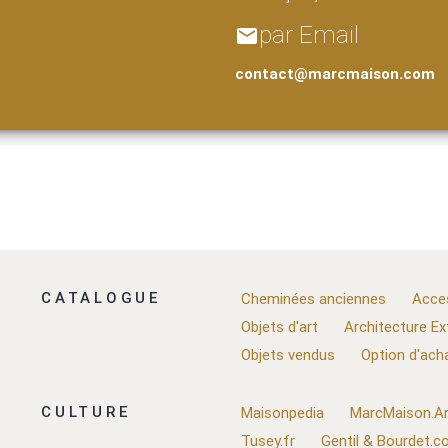
par Email
email
contact@marcmaison.com
CATALOGUE
Cheminées anciennes
Acce
Objets d'art
Architecture Ex
Objets vendus
Option d'ach
CULTURE
Maisonpedia
MarcMaison.Ar
Tusey.fr
Gentil & Bourdet.