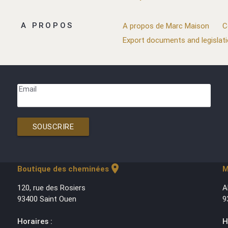
A PROPOS
A propos de Marc Maison
C
Export documents and legislat
Email
SOUSCRIRE
location_on
Boutique des cheminées
M
120, rue des Rosiers
A
93400 Saint Ouen
9
Horaires :
H