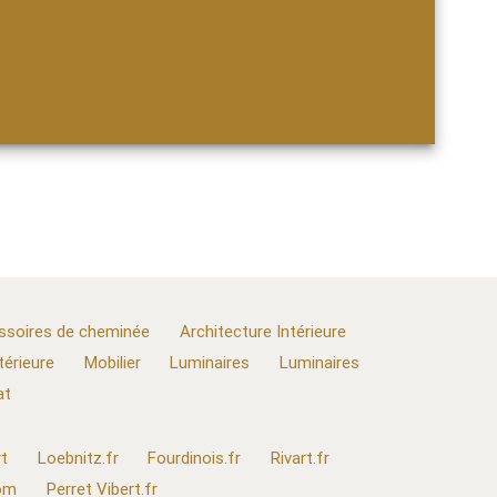
ssoires de cheminée
Architecture Intérieure
térieure
Mobilier
Luminaires
Luminaires
at
t
Loebnitz.fr
Fourdinois.fr
Rivart.fr
com
Perret Vibert.fr