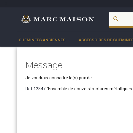
account_box
search
CHEMINÉES ANCIENNES
ACCESSOIRES DE CHEMINÉ
Message
Je voudrais connaitre le(s) prix de :
Ref.12847
"Ensemble de douze structures métalliques e