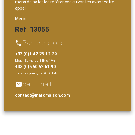
merci de noter les références suivantes avant votre
appel.
Merci.
Ref. 13055
Par téléphone
phone
+33 (0)1 42 25 12 79
Mar. - Sam., de 14h à 19h
+33 (0)6 60 62 61 90
Tous les jours, de 9h à 19h
par Email
email
contact@marcmaison.com