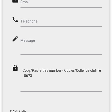
email
Email
phone
Téléphone
mode_edit
Message
lock
Copy/Paste this number - Copier/Coller ce chiffre
: 8673
CAPTCHA