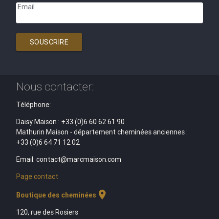
Email
SOUSCRIRE
Nous contacter:
Téléphone:
Daisy Maison : +33 (0)6 60 62 61 90
Mathurin Maison - département cheminées anciennes :
+33 (0)6 64 71 12 02
Email: contact@marcmaison.com
Page contact
location_on
Boutique des cheminées
120, rue des Rosiers