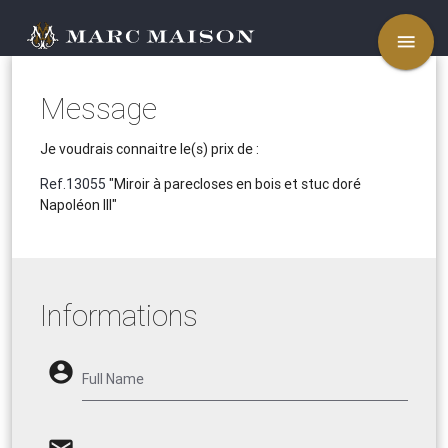
menu
Message
Je voudrais connaitre le(s) prix de :
Ref.13055
"Miroir à parecloses en bois et stuc doré
Napoléon III"
Informations
account_circle
Full Name