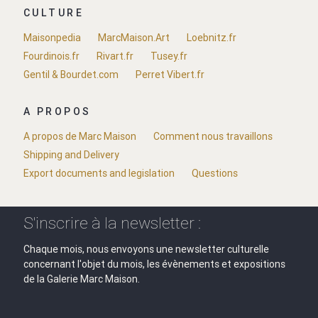
CULTURE
Maisonpedia
MarcMaison.Art
Loebnitz.fr
Fourdinois.fr
Rivart.fr
Tusey.fr
Gentil & Bourdet.com
Perret Vibert.fr
A PROPOS
A propos de Marc Maison
Comment nous travaillons
Shipping and Delivery
Export documents and legislation
Questions
S'inscrire à la newsletter :
Chaque mois, nous envoyons une newsletter culturelle
concernant l'objet du mois, les évènements et expositions
de la Galerie Marc Maison.