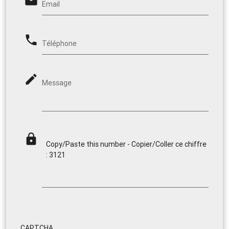
email
Email
phone
Téléphone
mode_edit
Message
lock
Copy/Paste this number - Copier/Coller ce chiffre
: 3121
CAPTCHA