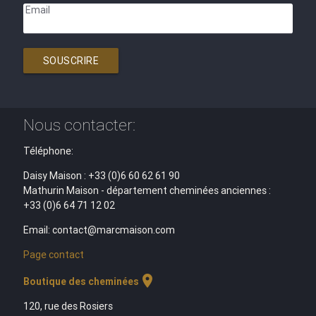
Email
SOUSCRIRE
Nous contacter:
Téléphone:
Daisy Maison : +33 (0)6 60 62 61 90
Mathurin Maison - département cheminées anciennes :
+33 (0)6 64 71 12 02
Email: contact@marcmaison.com
Page contact
location_on
Boutique des cheminées
120, rue des Rosiers