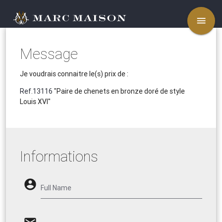
menu
Message
Je voudrais connaitre le(s) prix de :
Ref.13116
"Paire de chenets en bronze doré de style
Louis XVI"
Informations
account_circle
Full Name