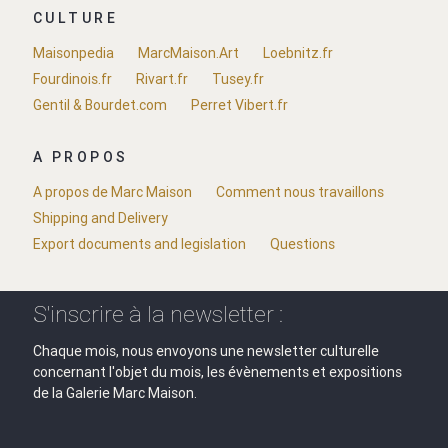
CULTURE
Maisonpedia
MarcMaison.Art
Loebnitz.fr
Fourdinois.fr
Rivart.fr
Tusey.fr
Gentil & Bourdet.com
Perret Vibert.fr
A PROPOS
A propos de Marc Maison
Comment nous travaillons
Shipping and Delivery
Export documents and legislation
Questions
S'inscrire à la newsletter :
Chaque mois, nous envoyons une newsletter culturelle
concernant l'objet du mois, les évènements et expositions
de la Galerie Marc Maison.