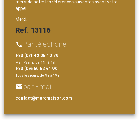
merci de noter les références suivantes avant votre
appel.
Merci.
Ref. 13116
Par téléphone
phone
+33 (0)1 42 25 12 79
Mar. - Sam., de 14h à 19h
+33 (0)6 60 62 61 90
Tous les jours, de 9h à 19h
par Email
email
contact@marcmaison.com