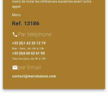
merci de noter les références suivantes avant votre
appel.
Merci.
Ref. 13186
Par téléphone
phone
+33 (0)1 42 25 12 79
Mar. - Sam., de 14h à 19h
+33 (0)6 60 62 61 90
Tous les jours, de 9h à 19h
par Email
email
contact@marcmaison.com