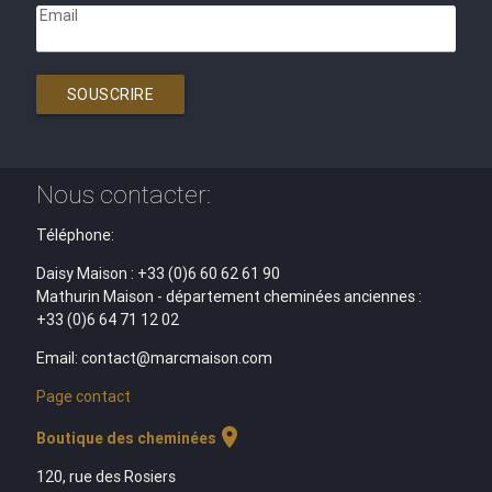
Email
SOUSCRIRE
Nous contacter:
Téléphone:
Daisy Maison : +33 (0)6 60 62 61 90
Mathurin Maison - département cheminées anciennes :
+33 (0)6 64 71 12 02
Email: contact@marcmaison.com
Page contact
location_on
Boutique des cheminées
120, rue des Rosiers