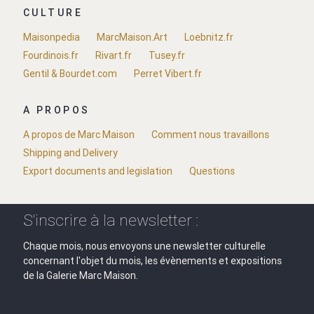
CULTURE
Maisonpedia
MarcMaison.Art
Loebnitz.fr
Fourdinois.fr
Rivart.fr
Tusey.fr
Gentil & Bourdet.com
Perret Vibert.fr
A PROPOS
A propos de Marc Maison
Comment nous travaillons
Shipping and Delivery
Export documents and legislation
Questions
S'inscrire à la newsletter :
Chaque mois, nous envoyons une newsletter culturelle
concernant l'objet du mois, les évènements et expositions
de la Galerie Marc Maison.