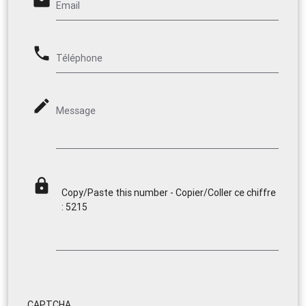
email
Email
phone
Téléphone
mode_edit
Message
lock
Copy/Paste this number - Copier/Coller ce chiffre
: 5215
CAPTCHA