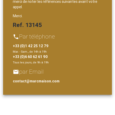
merci de noter les références suivantes avant votre
appel.
Merci.
Ref. 13145
Par téléphone
phone
+33 (0)1 42 25 12 79
Mar. - Sam., de 14h à 19h
+33 (0)6 60 62 61 90
Tous les jours, de 9h à 19h
par Email
email
contact@marcmaison.com