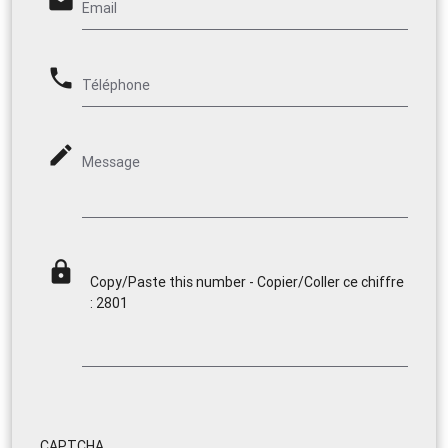
email
Email
phone
Téléphone
mode_edit
Message
lock
Copy/Paste this number - Copier/Coller ce chiffre
: 2801
CAPTCHA