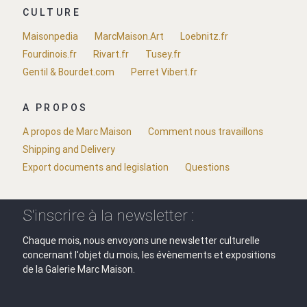
CULTURE
Maisonpedia
MarcMaison.Art
Loebnitz.fr
Fourdinois.fr
Rivart.fr
Tusey.fr
Gentil & Bourdet.com
Perret Vibert.fr
A PROPOS
A propos de Marc Maison
Comment nous travaillons
Shipping and Delivery
Export documents and legislation
Questions
S'inscrire à la newsletter :
Chaque mois, nous envoyons une newsletter culturelle
concernant l'objet du mois, les évènements et expositions
de la Galerie Marc Maison.