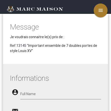
menu
Message
Je voudrais connaitre le(s) prix de :
Ref.13145
"Important ensemble de 7 doubles portes de
style Louis XV"
Informations
account_circle
Full Name