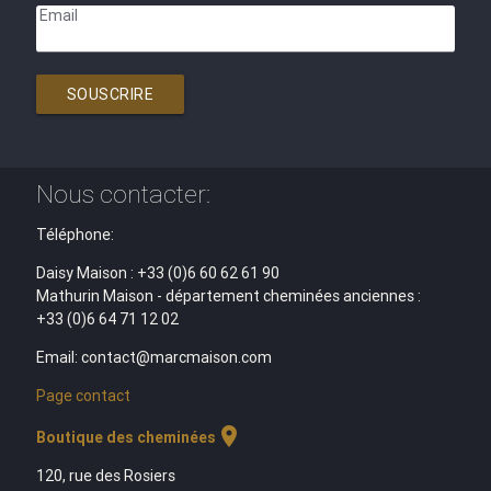
Email
SOUSCRIRE
Nous contacter:
Téléphone:
Daisy Maison : +33 (0)6 60 62 61 90
Mathurin Maison - département cheminées anciennes :
+33 (0)6 64 71 12 02
Email: contact@marcmaison.com
Page contact
location_on
Boutique des cheminées
120, rue des Rosiers