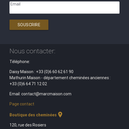
Email
SOUSCRIRE
Nous contacter:
Téléphone:
Daisy Maison : +33 (0)6 60 62 61 90
Mathurin Maison - département cheminées anciennes :
+33 (0)6 64 71 12 02
Email: contact@marcmaison.com
Page contact
location_on
Boutique des cheminées
120, rue des Rosiers