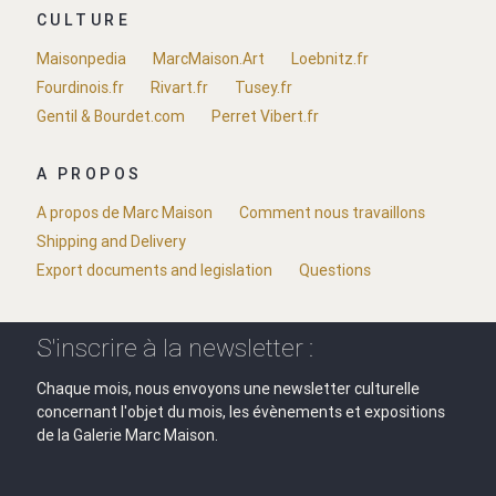
CULTURE
Maisonpedia
MarcMaison.Art
Loebnitz.fr
Fourdinois.fr
Rivart.fr
Tusey.fr
Gentil & Bourdet.com
Perret Vibert.fr
A PROPOS
A propos de Marc Maison
Comment nous travaillons
Shipping and Delivery
Export documents and legislation
Questions
S'inscrire à la newsletter :
Chaque mois, nous envoyons une newsletter culturelle
concernant l'objet du mois, les évènements et expositions
de la Galerie Marc Maison.