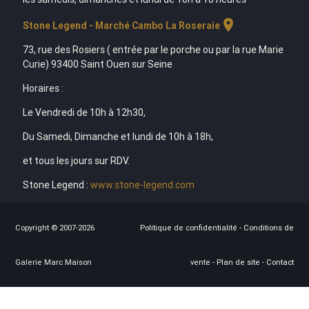
location_on
Stone Legend - Marché Cambo La Roseraie
73, rue des Rosiers ( entrée par le porche ou par la rue Marie
Curie) 93400 Saint Ouen sur Seine
Horaires :
Le Vendredi de 10h à 12h30,
Du Samedi, Dimanche et lundi de 10h à 18h,
et tous les jours sur RDV.
Stone Legend :
www.stone-legend.com
Copyright © 2007-2026
Politique de confidentialité
-
Conditions de
Galerie Marc Maison
vente
-
Plan de site
-
Contact