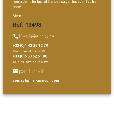
merci de noter les références suivantes avant votre
appel.
Merci.
Ref. 13498
Par téléphone
phone
+33 (0)1 42 25 12 79
Mar. - Sam., de 14h à 19h
+33 (0)6 60 62 61 90
Tous les jours, de 9h à 19h
par Email
email
contact@marcmaison.com