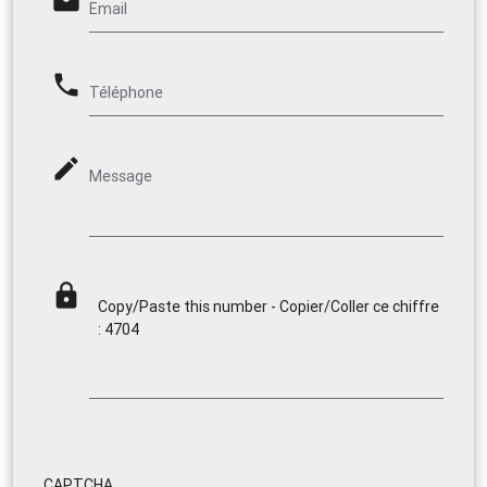
email
Email
phone
Téléphone
mode_edit
Message
lock
Copy/Paste this number - Copier/Coller ce chiffre
: 4704
CAPTCHA