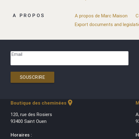
A PROPOS
A propos de Marc Maison
C
Export documents and legislat
Email
SOUSCRIRE
location_on
Boutique des cheminées
M
120, rue des Rosiers
A
93400 Saint Ouen
9
Horaires :
H