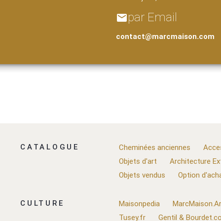
par Email
email
contact@marcmaison.com
CATALOGUE
Cheminées anciennes
Acce
Objets d'art
Architecture Ex
Objets vendus
Option d'ach
CULTURE
Maisonpedia
MarcMaison.Ar
Tusey.fr
Gentil & Bourdet.