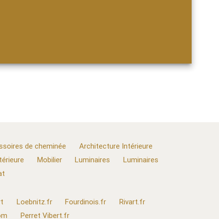
ssoires de cheminée
Architecture Intérieure
térieure
Mobilier
Luminaires
Luminaires
at
t
Loebnitz.fr
Fourdinois.fr
Rivart.fr
com
Perret Vibert.fr