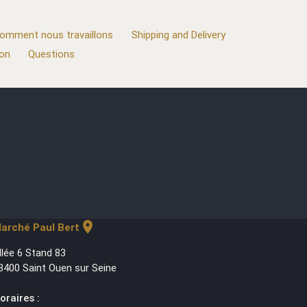
omment nous travaillons
Shipping and Delivery
ion
Questions
location_on
arché Paul Bert
llée 6 Stand 83
3400 Saint Ouen sur Seine
oraires :