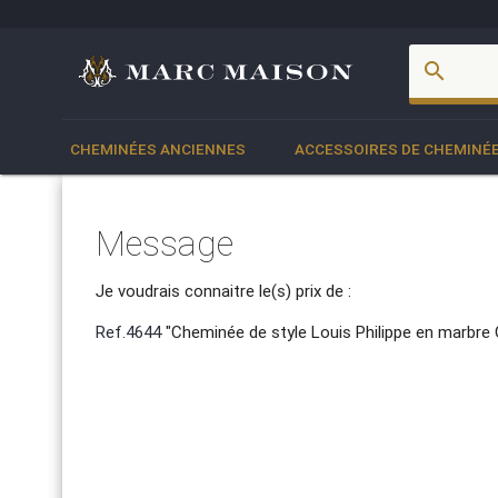
account_box
search
CHEMINÉES ANCIENNES
ACCESSOIRES DE CHEMINÉ
Message
Je voudrais connaitre le(s) prix de :
Ref.4644
"Cheminée de style Louis Philippe en marbre 