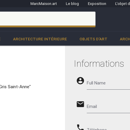
MarcMaison.art
Le blog
Exposition
L'objet 
clo
E
ARCHITECTURE INTÉRIEURE
OBJETS D'ART
ARCH
Informations
account_circle
Full Name
Gris Saint-Anne"
email
Email
phone
Téléphone