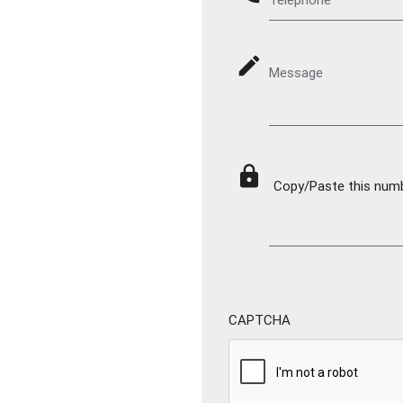
mode_edit
Message
lock
Copy/Paste this numbe
CAPTCHA