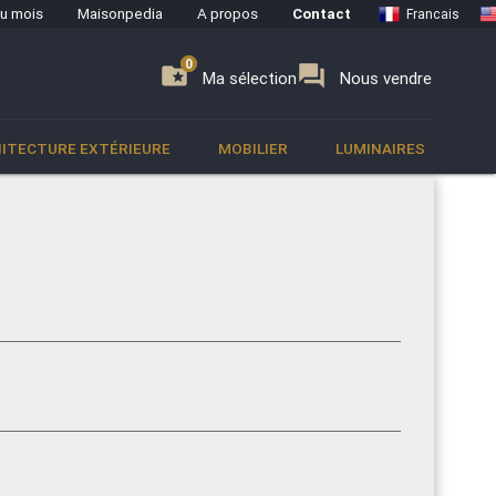
du mois
Maisonpedia
A propos
Contact
Francais
0
0
se
folder_special
forum
Ma sélection
Nous vendre
ITECTURE EXTÉRIEURE
MOBILIER
LUMINAIRES