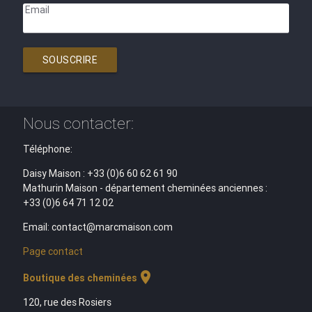
Email
SOUSCRIRE
Nous contacter:
Téléphone:
Daisy Maison : +33 (0)6 60 62 61 90
Mathurin Maison - département cheminées anciennes :
+33 (0)6 64 71 12 02
Email: contact@marcmaison.com
Page contact
location_on
Boutique des cheminées
120, rue des Rosiers