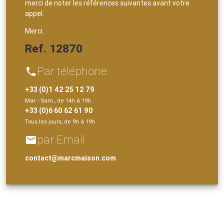
merci de noter les références suivantes avant votre
appel.
Merci.
Ref. 12870
Par téléphone
phone
+33 (0)1 42 25 12 79
Mar. - Sam., de 14h à 19h
+33 (0)6 60 62 61 90
Tous les jours, de 9h à 19h
par Email
email
contact@marcmaison.com