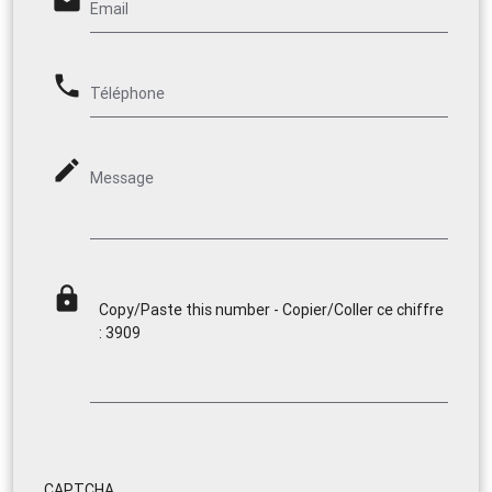
email
Email
phone
Téléphone
mode_edit
Message
lock
Copy/Paste this number - Copier/Coller ce chiffre
: 3909
CAPTCHA