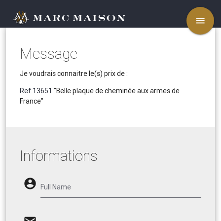
menu
Message
Je voudrais connaitre le(s) prix de :
Ref.13651
"Belle plaque de cheminée aux armes de
France"
Informations
account_circle
Full Name