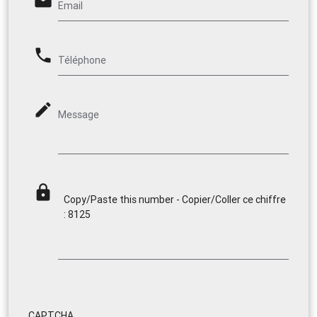
email
Email
phone
Téléphone
mode_edit
Message
lock
Copy/Paste this number - Copier/Coller ce chiffre
: 8125
CAPTCHA