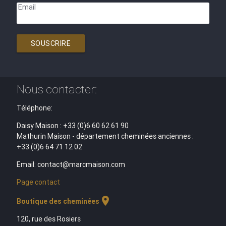
Email
SOUSCRIRE
Nous contacter:
Téléphone:
Daisy Maison : +33 (0)6 60 62 61 90
Mathurin Maison - département cheminées anciennes :
+33 (0)6 64 71 12 02
Email: contact@marcmaison.com
Page contact
location_on
Boutique des cheminées
120, rue des Rosiers