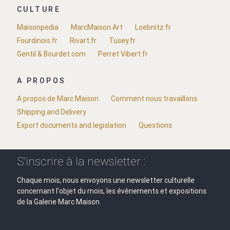
CULTURE
Maisonpedia
MarcMaison.Art
Loebnitz.fr
Fourdinois.fr
Rivart.fr
Tusey.fr
Gentil & Bourdet.com
Perret Vibert.fr
A PROPOS
A propos de Marc Maison
Comment nous travaillons
Shipping and Delivery
Export documents and legislation
Questions
S'inscrire à la newsletter :
Chaque mois, nous envoyons une newsletter culturelle
concernant l'objet du mois, les évènements et expositions
de la Galerie Marc Maison.