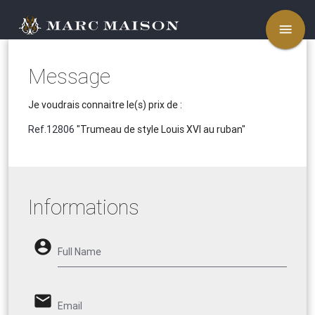
menu
Message
Je voudrais connaitre le(s) prix de :
Ref.12806
"Trumeau de style Louis XVI au ruban"
Informations
account_circle
Full Name
email
Email