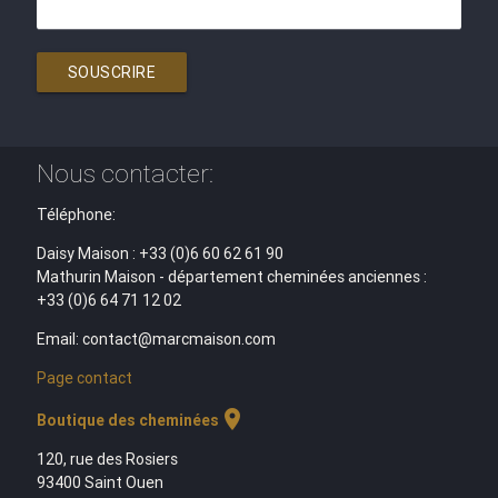
SOUSCRIRE
Nous contacter:
Téléphone:
Daisy Maison : +33 (0)6 60 62 61 90
Mathurin Maison - département cheminées anciennes :
+33 (0)6 64 71 12 02
Email: contact@marcmaison.com
Page contact
location_on
Boutique des cheminées
120, rue des Rosiers
93400 Saint Ouen