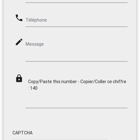
phone
Téléphone
mode_edit
Message
lock
Copy/Paste this number - Copier/Coller ce chiffre
: 140
CAPTCHA