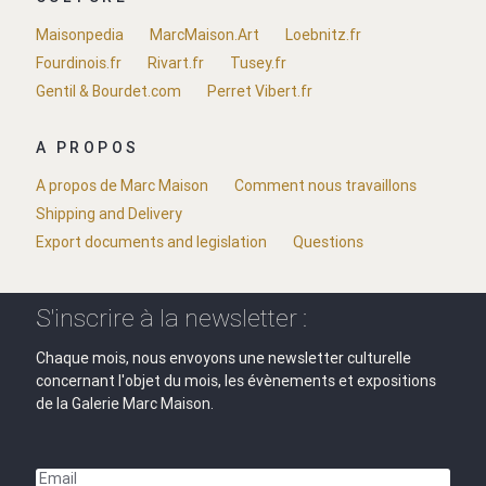
Maisonpedia
MarcMaison.Art
Loebnitz.fr
Fourdinois.fr
Rivart.fr
Tusey.fr
Gentil & Bourdet.com
Perret Vibert.fr
A PROPOS
A propos de Marc Maison
Comment nous travaillons
Shipping and Delivery
Export documents and legislation
Questions
S'inscrire à la newsletter :
Chaque mois, nous envoyons une newsletter culturelle
concernant l'objet du mois, les évènements et expositions
de la Galerie Marc Maison.
Email