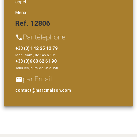
appel.
Merci.
Ref. 12806
Par téléphone
phone
+33 (0)1 42 25 12 79
Mar. - Sam., de 14h à 19h
+33 (0)6 60 62 61 90
Tous les jours, de 9h à 19h
par Email
email
contact@marcmaison.com