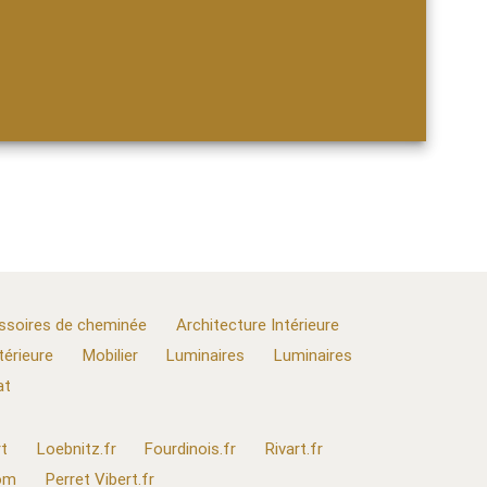
ssoires de cheminée
Architecture Intérieure
térieure
Mobilier
Luminaires
Luminaires
at
t
Loebnitz.fr
Fourdinois.fr
Rivart.fr
com
Perret Vibert.fr