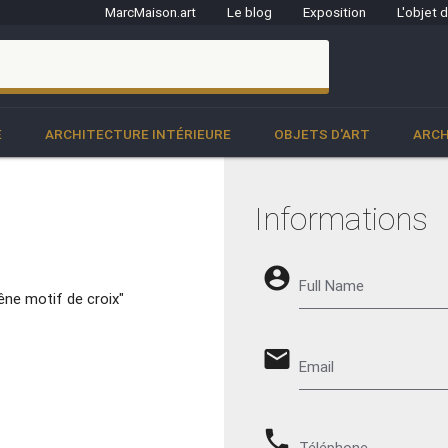
MarcMaison.art
Le blog
Exposition
L'objet 
clo
E
ARCHITECTURE INTÉRIEURE
OBJETS D'ART
ARCH
Informations
account_circle
Full Name
ne motif de croix"
email
Email
phone
Téléphone