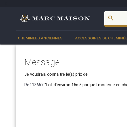
account_box
search
CHEMINÉES ANCIENNES
ACCESSOIRES DE CHEMINÉ
Message
Je voudrais connaitre le(s) prix de :
Ref.13667
"Lot d'environ 15m² parquet moderne en chê