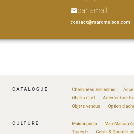
par Email
email
contact@marcmaison.com
CATALOGUE
Cheminées anciennes
Acce
Objets d'art
Architecture Ex
Objets vendus
Option d'ach
CULTURE
Maisonpedia
MarcMaison.Ar
Tusey.fr
Gentil & Bourdet.