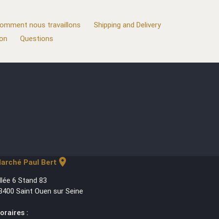
omment nous travaillons
Shipping and Delivery
ion
Questions
location_on
arché Paul Bert
llée 6 Stand 83
3400 Saint Ouen sur Seine
oraires :