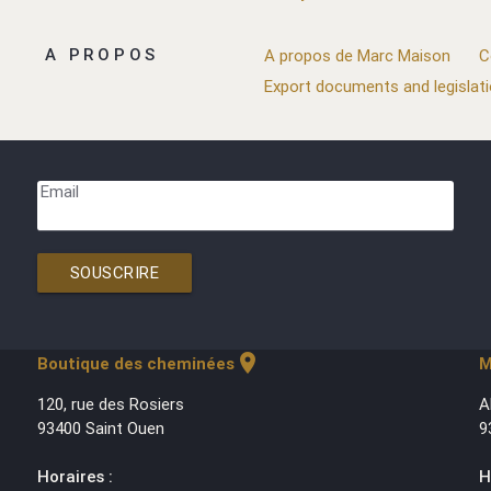
A PROPOS
A propos de Marc Maison
C
Export documents and legislat
Email
SOUSCRIRE
location_on
Boutique des cheminées
M
120, rue des Rosiers
A
93400 Saint Ouen
9
Horaires :
H