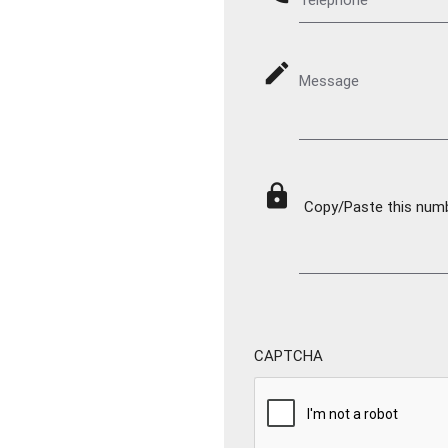
mode_edit
Message
lock
Copy/Paste this numbe
CAPTCHA