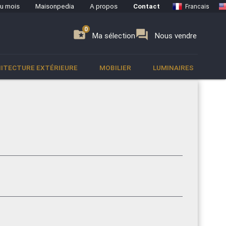
du mois
Maisonpedia
A propos
Contact
Francais
0
0
se
folder_special
forum
Ma sélection
Nous vendre
ITECTURE EXTÉRIEURE
MOBILIER
LUMINAIRES