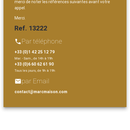
merci de noter les références suivantes avant votre
appel.
Merci.
Ref. 13222
Par téléphone
phone
+33 (0)1 42 25 12 79
Mar. - Sam., de 14h à 19h
+33 (0)6 60 62 61 90
Tous les jours, de 9h à 19h
par Email
email
contact@marcmaison.com