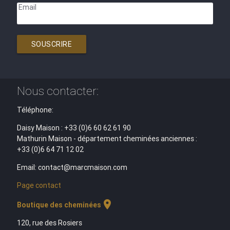
Email
SOUSCRIRE
Nous contacter:
Téléphone:
Daisy Maison : +33 (0)6 60 62 61 90
Mathurin Maison - département cheminées anciennes :
+33 (0)6 64 71 12 02
Email: contact@marcmaison.com
Page contact
location_on
Boutique des cheminées
120, rue des Rosiers