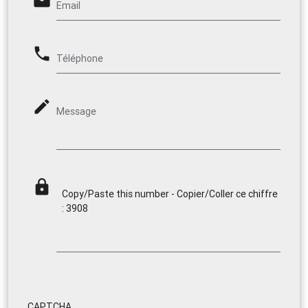
email
Email
phone
Téléphone
mode_edit
Message
lock
Copy/Paste this number - Copier/Coller ce chiffre
: 3908
CAPTCHA