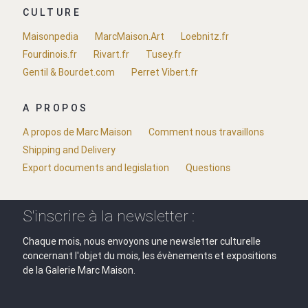
CULTURE
Maisonpedia
MarcMaison.Art
Loebnitz.fr
Fourdinois.fr
Rivart.fr
Tusey.fr
Gentil & Bourdet.com
Perret Vibert.fr
A PROPOS
A propos de Marc Maison
Comment nous travaillons
Shipping and Delivery
Export documents and legislation
Questions
S'inscrire à la newsletter :
Chaque mois, nous envoyons une newsletter culturelle
concernant l'objet du mois, les évènements et expositions
de la Galerie Marc Maison.