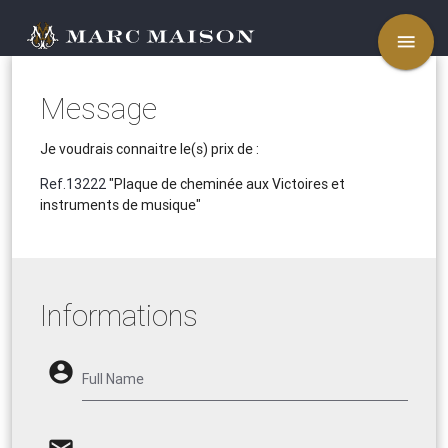
menu
Message
Je voudrais connaitre le(s) prix de :
Ref.13222
"Plaque de cheminée aux Victoires et
instruments de musique"
Informations
account_circle
Full Name