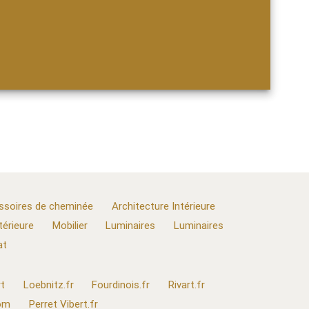
ssoires de cheminée
Architecture Intérieure
térieure
Mobilier
Luminaires
Luminaires
at
t
Loebnitz.fr
Fourdinois.fr
Rivart.fr
com
Perret Vibert.fr