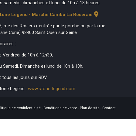
es samedis, dimanches et lundi de 10h à 18 heures
location_on
tone Legend - Marché Cambo La Roseraie
3, rue des Rosiers ( entrée par le porche ou par la rue
arie Curie) 93400 Saint Ouen sur Seine
oraires :
e Vendredi de 10h à 12h30,
u Samedi, Dimanche et lundi de 10h à 18h,
t tous les jours sur RDV.
tone Legend :
www.stone-legend.com
litique de confidentialité
-
Conditions de vente
-
Plan de site
-
Contact