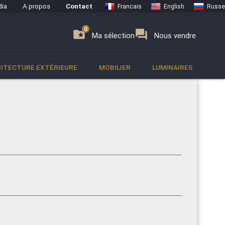
ia
A propos
Contact
Francais
English
Russe
0
0
se
folder_special
forum
Ma sélection
Nous vendre
ITECTURE EXTÉRIEURE
MOBILIER
LUMINAIRES