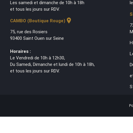
Les samedi et dimanche de 10h à 18h
l
et tous les jours sur RDV.
S
location_on
CAMBO (Boutique Rouge)
7
75, rue des Rosiers
M
93400 Saint Ouen sur Seine
H
Horaires :
L
Le Vendredi de 10h à 12h30,
Du Samedi, Dimanche et lundi de 10h à 18h,
D
et tous les jours sur RDV.
e
S
Po