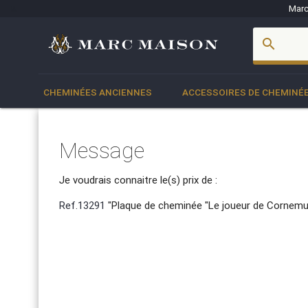
Marc
account_box
search
CHEMINÉES ANCIENNES
ACCESSOIRES DE CHEMINÉ
Message
Je voudrais connaitre le(s) prix de :
Ref.13291
"Plaque de cheminée "Le joueur de Cornemu