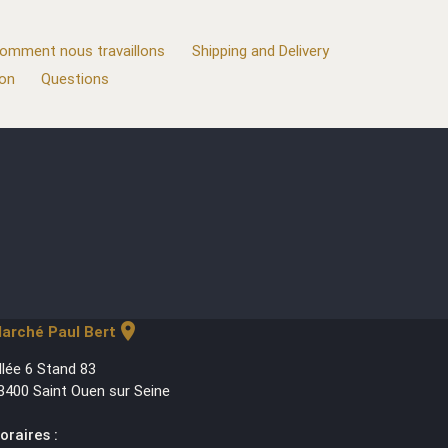
omment nous travaillons
Shipping and Delivery
ion
Questions
location_on
arché Paul Bert
llée 6 Stand 83
3400 Saint Ouen sur Seine
oraires :