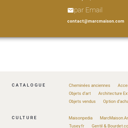
par Email
email
contact@marcmaison.com
CATALOGUE
Cheminées anciennes
Acce
Objets d'art
Architecture Ex
Objets vendus
Option d'ach
CULTURE
Maisonpedia
MarcMaison.Ar
Tusey.fr
Gentil & Bourdet.