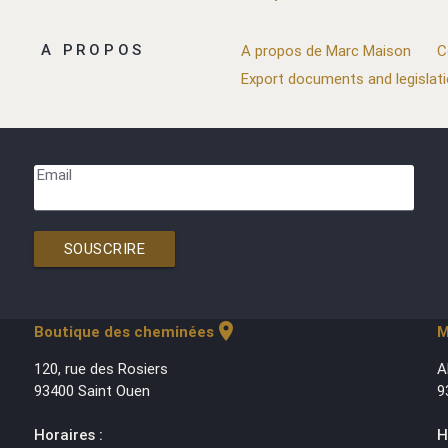
A PROPOS
A propos de Marc Maison
C
Export documents and legislat
Email
SOUSCRIRE
location_on
Boutique des cheminées
M
120, rue des Rosiers
A
93400 Saint Ouen
9
Horaires :
H