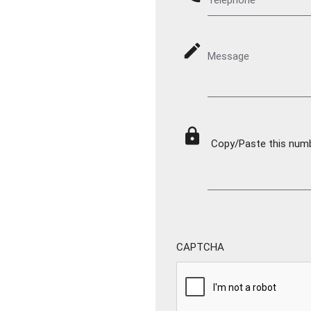
mode_edit
Message
lock
Copy/Paste this numbe
CAPTCHA