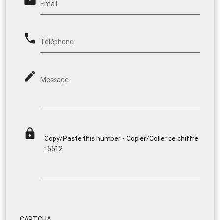
email
Email
phone
Téléphone
mode_edit
Message
lock
Copy/Paste this number - Copier/Coller ce chiffre
: 5512
CAPTCHA