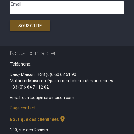
Email
SOUSCRIRE
Nous contacter:
Téléphone:
Daisy Maison : +33 (0)6 60 62 61 90
Mathurin Maison - département cheminées anciennes :
+33 (0)6 64 71 12 02
Email: contact@marcmaison.com
Page contact
location_on
Boutique des cheminées
120, rue des Rosiers