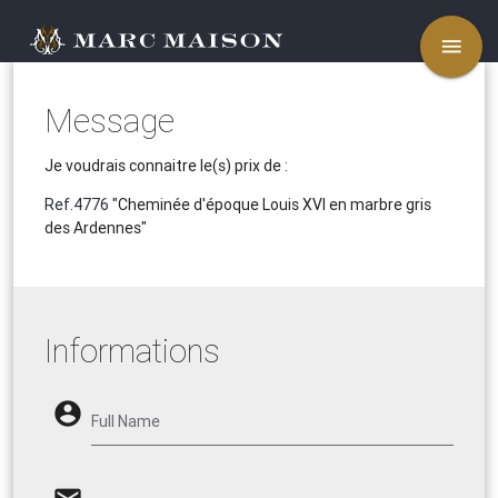
menu
Message
Je voudrais connaitre le(s) prix de :
Ref.4776
"Cheminée d'époque Louis XVI en marbre gris
des Ardennes"
Informations
account_circle
Full Name