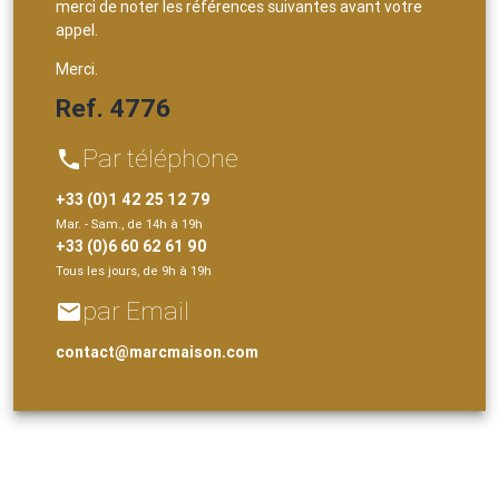
merci de noter les références suivantes avant votre
appel.
Merci.
Ref. 4776
Par téléphone
phone
+33 (0)1 42 25 12 79
Mar. - Sam., de 14h à 19h
+33 (0)6 60 62 61 90
Tous les jours, de 9h à 19h
par Email
email
contact@marcmaison.com