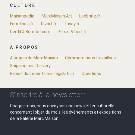
CULTURE
Maisonpedia
MarcMaison.Art
Loebnitz.fr
Fourdinois.fr
Rivart.fr
Tusey.fr
Gentil & Bourdet.com
Perret Vibert.fr
A PROPOS
A propos de Marc Maison
Comment nous travaillons
Shipping and Delivery
Export documents and legislation
Questions
S'inscrire à la newsletter :
Chaque mois, nous envoyons une newsletter culturelle
concernant l'objet du mois, les évènements et expositions
de la Galerie Marc Maison.