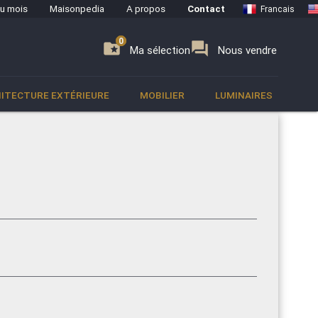
du mois
Maisonpedia
A propos
Contact
Francais
0
0
se
folder_special
forum
Ma sélection
Nous vendre
ITECTURE EXTÉRIEURE
MOBILIER
LUMINAIRES