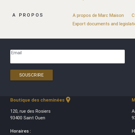
A PROPOS
A propos de Marc Maison
C
Export documents and legislat
Email
SOUSCRIRE
location_on
Boutique des cheminées
M
120, rue des Rosiers
A
93400 Saint Ouen
9
Horaires :
H