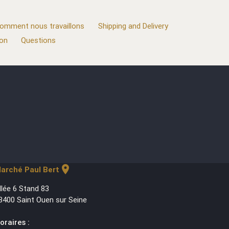
omment nous travaillons
Shipping and Delivery
ion
Questions
location_on
arché Paul Bert
llée 6 Stand 83
3400 Saint Ouen sur Seine
oraires :