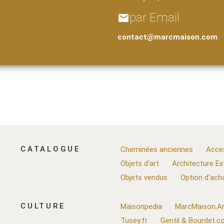
par Email
email
contact@marcmaison.com
CATALOGUE
Cheminées anciennes
Acce
Objets d'art
Architecture Ex
Objets vendus
Option d'ach
CULTURE
Maisonpedia
MarcMaison.Ar
Tusey.fr
Gentil & Bourdet.