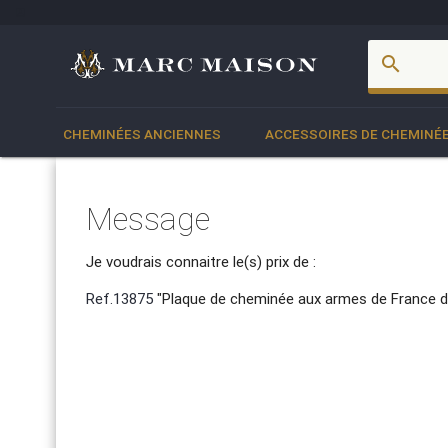
account_box
search
CHEMINÉES ANCIENNES
ACCESSOIRES DE CHEMINÉ
Message
Je voudrais connaitre le(s) prix de :
Ref.13875
"Plaque de cheminée aux armes de France du