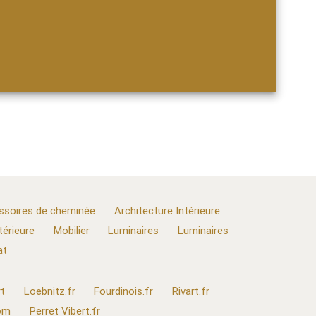
ssoires de cheminée
Architecture Intérieure
térieure
Mobilier
Luminaires
Luminaires
at
t
Loebnitz.fr
Fourdinois.fr
Rivart.fr
com
Perret Vibert.fr