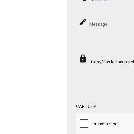
mode_edit
Message
lock
Copy/Paste this numbe
CAPTCHA