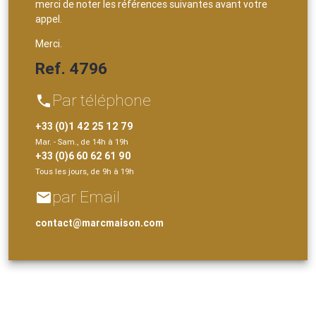
merci de noter les références suivantes avant votre
appel.
Merci.
Ref. 4796
Par téléphone
phone
+33 (0)1 42 25 12 79
Mar. - Sam., de 14h à 19h
+33 (0)6 60 62 61 90
Tous les jours, de 9h à 19h
par Email
email
contact@marcmaison.com