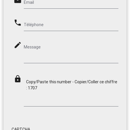
email
Email
phone
Téléphone
mode_edit
Message
lock
Copy/Paste this number - Copier/Coller ce chiffre
: 1707
CAPTCHA