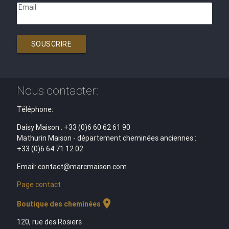
Email
SOUSCRIRE
Nous contacter:
Téléphone:
Daisy Maison : +33 (0)6 60 62 61 90
Mathurin Maison - département cheminées anciennes :
+33 (0)6 64 71 12 02
Email: contact@marcmaison.com
Page contact
location_on
Boutique des cheminées
120, rue des Rosiers