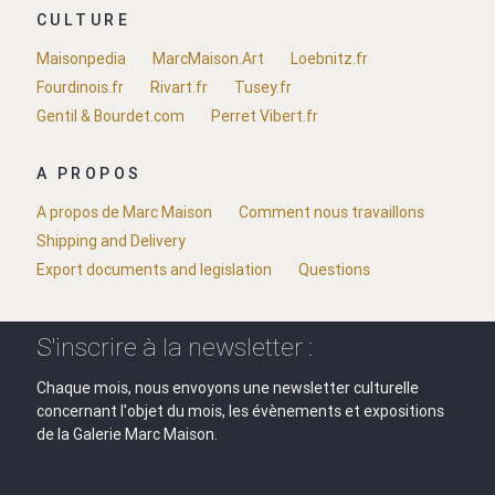
CULTURE
Maisonpedia
MarcMaison.Art
Loebnitz.fr
Fourdinois.fr
Rivart.fr
Tusey.fr
Gentil & Bourdet.com
Perret Vibert.fr
A PROPOS
A propos de Marc Maison
Comment nous travaillons
Shipping and Delivery
Export documents and legislation
Questions
S'inscrire à la newsletter :
Chaque mois, nous envoyons une newsletter culturelle
concernant l'objet du mois, les évènements et expositions
de la Galerie Marc Maison.