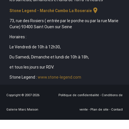
location_on
Stone Legend - Marché Cambo La Roseraie
73, rue des Rosiers ( entrée par le porche ou par la rue Marie
Curie) 93400 Saint Ouen sur Seine
Horaires :
Le Vendredi de 10h à 12h30,
Du Samedi, Dimanche et lundi de 10h à 18h,
et tous les jours sur RDV.
Stone Legend :
www.stone-legend.com
Copyright © 2007-2026
Politique de confidentialité
-
Conditions de
Galerie Marc Maison
vente
-
Plan de site
-
Contact