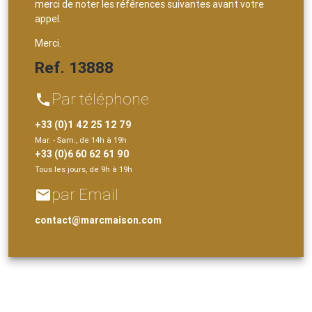
merci de noter les références suivantes avant votre
appel.
Merci.
Ref. 13888
Par téléphone
phone
+33 (0)1 42 25 12 79
Mar. - Sam., de 14h à 19h
+33 (0)6 60 62 61 90
Tous les jours, de 9h à 19h
par Email
email
contact@marcmaison.com