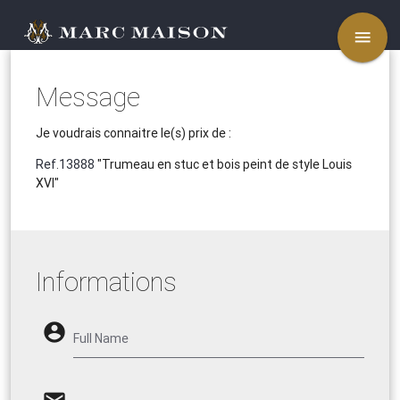
menu
Message
Je voudrais connaitre le(s) prix de :
Ref.13888
"Trumeau en stuc et bois peint de style Louis
XVI"
Informations
account_circle
Full Name