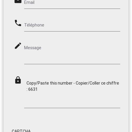
email
Email
phone
Téléphone
mode_edit
Message
lock
Copy/Paste this number - Copier/Coller ce chiffre
: 6631
CAPTCHA