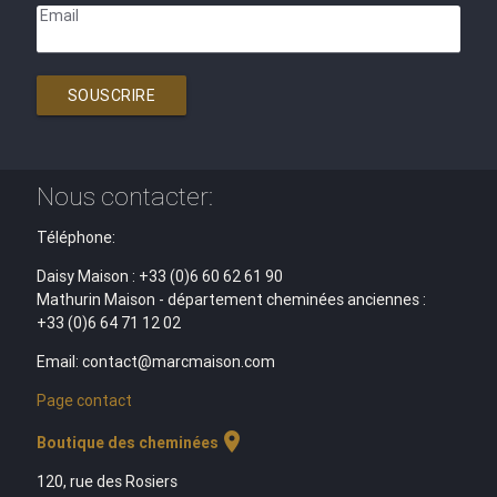
Email
SOUSCRIRE
Nous contacter:
Téléphone:
Daisy Maison : +33 (0)6 60 62 61 90
Mathurin Maison - département cheminées anciennes :
+33 (0)6 64 71 12 02
Email: contact@marcmaison.com
Page contact
location_on
Boutique des cheminées
120, rue des Rosiers