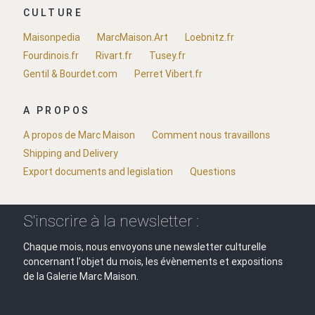
CULTURE
Maisonpedia
MarcMaison.Art
Loebnitz.fr
Fourdinois.fr
Rivart.fr
Tusey.fr
Gentil & Bourdet.com
Perret Vibert.fr
A PROPOS
A propos de Marc Maison
Comment nous travaillons
Shipping and Delivery
Export documents and legislation
Questions
S'inscrire à la newsletter :
Chaque mois, nous envoyons une newsletter culturelle
concernant l'objet du mois, les évènements et expositions
de la Galerie Marc Maison.