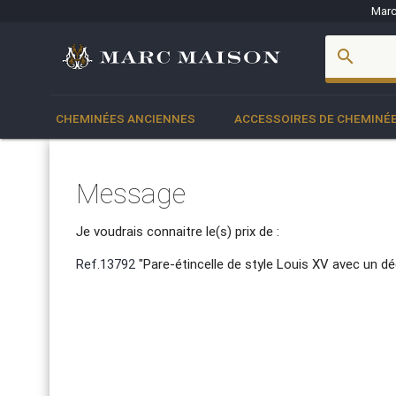
Marc
account_box
search
CHEMINÉES ANCIENNES
ACCESSOIRES DE CHEMINÉ
Message
Je voudrais connaitre le(s) prix de :
Ref.13792
"Pare-étincelle de style Louis XV avec un d