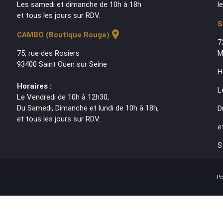
Les samedi et dimanche de 10h à 18h
l
et tous les jours sur RDV.
S
location_on
CAMBO (Boutique Rouge)
7
75, rue des Rosiers
M
93400 Saint Ouen sur Seine
H
Horaires :
L
Le Vendredi de 10h à 12h30,
Du Samedi, Dimanche et lundi de 10h à 18h,
D
et tous les jours sur RDV.
e
S
Po