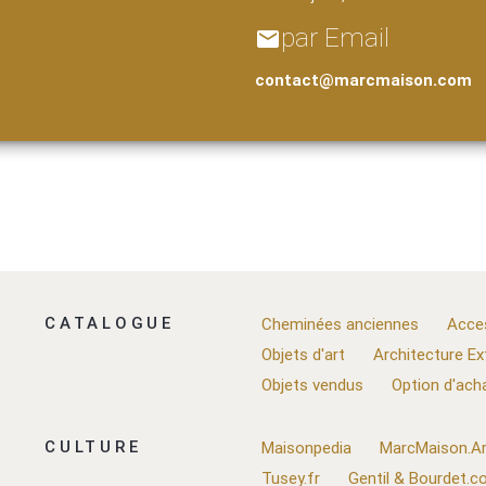
par Email
email
contact@marcmaison.com
CATALOGUE
Cheminées anciennes
Acce
Objets d'art
Architecture Ex
Objets vendus
Option d'ach
CULTURE
Maisonpedia
MarcMaison.Ar
Tusey.fr
Gentil & Bourdet.