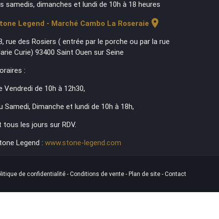
es samedis, dimanches et lundi de 10h à 18 heures
location_on
tone Legend - Marché Cambo La Roseraie
3, rue des Rosiers ( entrée par le porche ou par la rue
arie Curie) 93400 Saint Ouen sur Seine
oraires :
e Vendredi de 10h à 12h30,
u Samedi, Dimanche et lundi de 10h à 18h,
t tous les jours sur RDV.
tone Legend :
www.stone-legend.com
litique de confidentialité
-
Conditions de vente
-
Plan de site
-
Contact