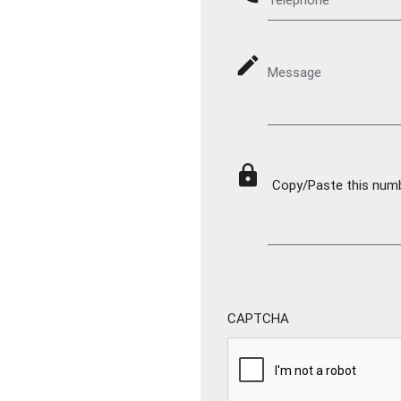
mode_edit
Message
lock
Copy/Paste this numbe
CAPTCHA