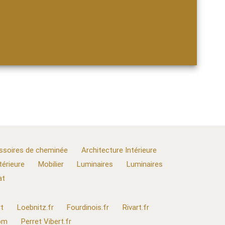
ssoires de cheminée
Architecture Intérieure
térieure
Mobilier
Luminaires
Luminaires
at
t
Loebnitz.fr
Fourdinois.fr
Rivart.fr
com
Perret Vibert.fr