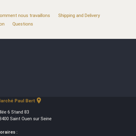
omment nous travaillons
Shipping and Delivery
ion
Questions
location_on
arché Paul Bert
llée 6 Stand 83
3400 Saint Ouen sur Seine
oraires :