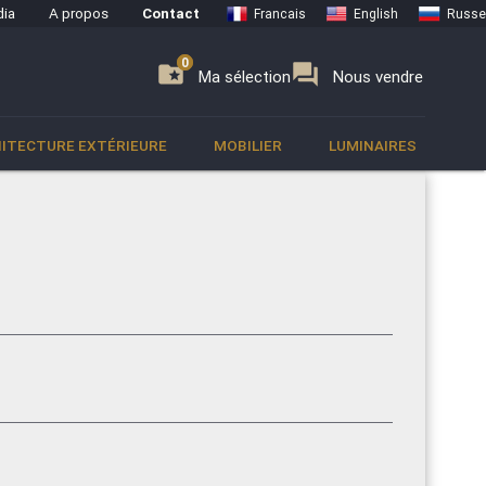
ia
A propos
Contact
Francais
English
Russe
0
0
se
folder_special
forum
Ma sélection
Nous vendre
ITECTURE EXTÉRIEURE
MOBILIER
LUMINAIRES