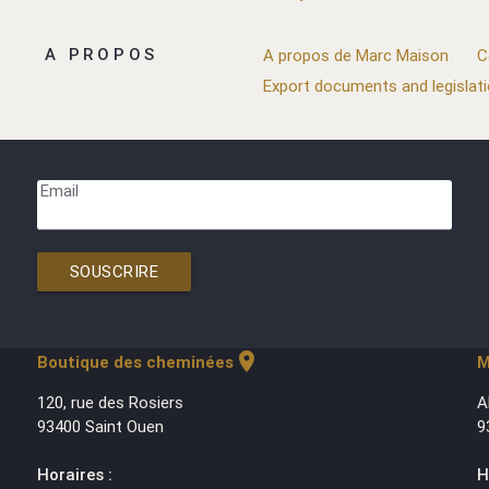
A PROPOS
A propos de Marc Maison
C
Export documents and legislat
Email
SOUSCRIRE
location_on
Boutique des cheminées
M
120, rue des Rosiers
A
93400 Saint Ouen
9
Horaires :
H