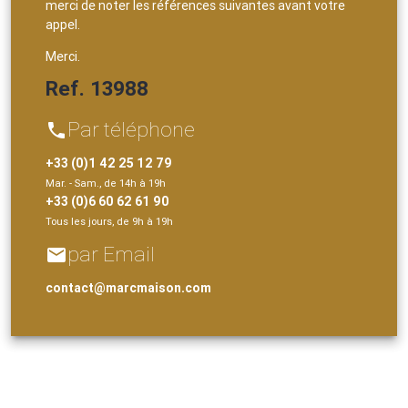
merci de noter les références suivantes avant votre
appel.
Merci.
Ref. 13988
Par téléphone
phone
+33 (0)1 42 25 12 79
Mar. - Sam., de 14h à 19h
+33 (0)6 60 62 61 90
Tous les jours, de 9h à 19h
par Email
email
contact@marcmaison.com