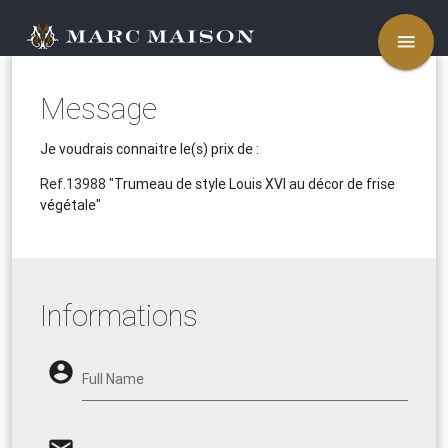
menu
Message
Je voudrais connaitre le(s) prix de :
Ref.13988
"Trumeau de style Louis XVI au décor de frise
végétale"
Informations
account_circle
Full Name