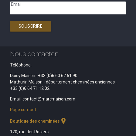
Email
SOUSCRIRE
Nous contacter:
Téléphone:
Daisy Maison : +33 (0)6 60 62 61 90
Mathurin Maison - département cheminées anciennes :
+33 (0)6 64 71 12 02
Email: contact@marcmaison.com
Page contact
location_on
Boutique des cheminées
120, rue des Rosiers