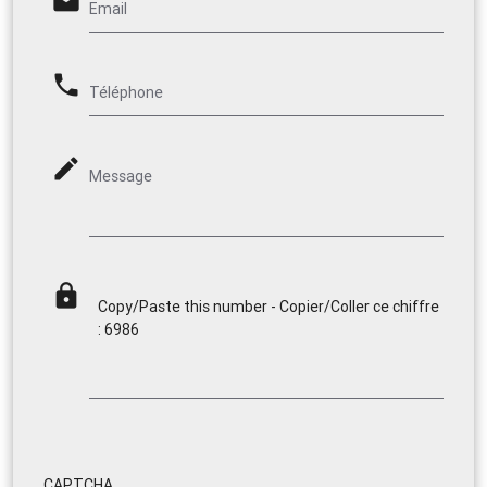
email
Email
phone
Téléphone
mode_edit
Message
lock
Copy/Paste this number - Copier/Coller ce chiffre
: 6986
CAPTCHA