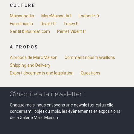
CULTURE
Maisonpedia
MarcMaison.Art
Loebnitz.fr
Fourdinois.fr
Rivart.fr
Tusey.fr
Gentil & Bourdet.com
Perret Vibert.fr
A PROPOS
A propos de Marc Maison
Comment nous travaillons
Shipping and Delivery
Export documents and legislation
Questions
S'inscrire à la newsletter :
Chaque mois, nous envoyons une newsletter culturelle
concernant l'objet du mois, les évènements et expositions
de la Galerie Marc Maison.