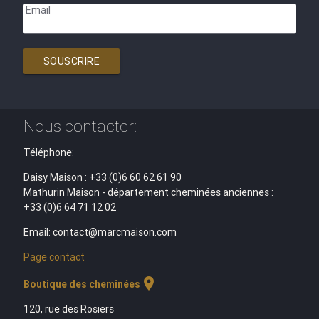
Email
SOUSCRIRE
Nous contacter:
Téléphone:
Daisy Maison : +33 (0)6 60 62 61 90
Mathurin Maison - département cheminées anciennes :
+33 (0)6 64 71 12 02
Email: contact@marcmaison.com
Page contact
location_on
Boutique des cheminées
120, rue des Rosiers