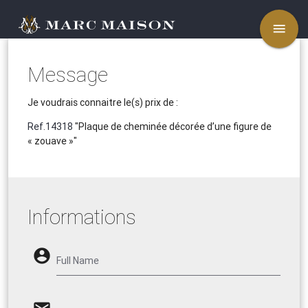
menu
Message
Je voudrais connaitre le(s) prix de :
Ref.14318
"Plaque de cheminée décorée d’une figure de
« zouave »"
Informations
account_circle
Full Name