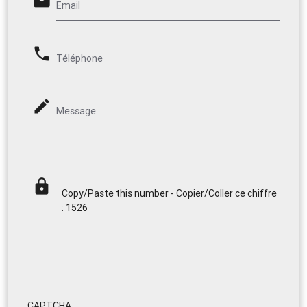
email
Email
phone
Téléphone
mode_edit
Message
lock
Copy/Paste this number - Copier/Coller ce chiffre
: 1526
CAPTCHA