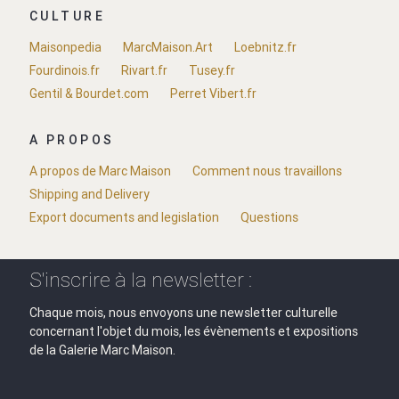
CULTURE
Maisonpedia
MarcMaison.Art
Loebnitz.fr
Fourdinois.fr
Rivart.fr
Tusey.fr
Gentil & Bourdet.com
Perret Vibert.fr
A PROPOS
A propos de Marc Maison
Comment nous travaillons
Shipping and Delivery
Export documents and legislation
Questions
S'inscrire à la newsletter :
Chaque mois, nous envoyons une newsletter culturelle
concernant l'objet du mois, les évènements et expositions
de la Galerie Marc Maison.