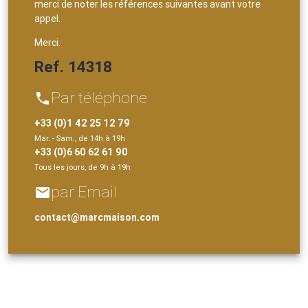
merci de noter les références suivantes avant votre
appel.
Merci.
Ref. 14318
Par téléphone
phone
+33 (0)1 42 25 12 79
Mar. - Sam., de 14h à 19h
+33 (0)6 60 62 61 90
Tous les jours, de 9h à 19h
par Email
email
contact@marcmaison.com