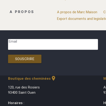
A PROPOS
A propos de Marc Maison
C
Export documents and legislat
Email
SOUSCRIRE
location_on
Boutique des cheminées
M
120, rue des Rosiers
A
93400 Saint Ouen
9
Horaires :
H