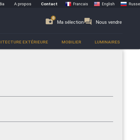
ia
A propos
Contact
Francais
English
Russe
0
0
se
folder_special
forum
Ma sélection
Nous vendre
ITECTURE EXTÉRIEURE
MOBILIER
LUMINAIRES