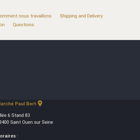
omment nous travaillons
Shipping and Delivery
ion
Questions
location_on
arché Paul Bert
llée 6 Stand 83
3400 Saint Ouen sur Seine
oraires :