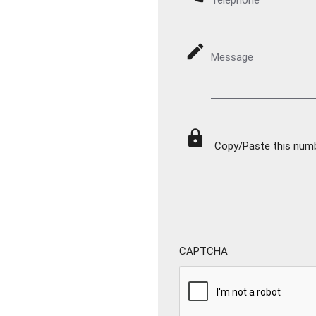
mode_edit
Message
lock
Copy/Paste this numbe
CAPTCHA