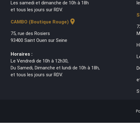
Les samedi et dimanche de 10h à 18h
l
et tous les jours sur RDV.
S
location_on
CAMBO (Boutique Rouge)
7
75, rue des Rosiers
M
93400 Saint Ouen sur Seine
H
Horaires :
L
Le Vendredi de 10h à 12h30,
Du Samedi, Dimanche et lundi de 10h à 18h,
D
et tous les jours sur RDV.
e
S
Po