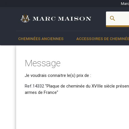
Marc
account_box
search
CHEMINÉES ANCIENNES
ACCESSOIRES DE CHEMINÉ
Message
Je voudrais connaitre le(s) prix de :
Ref.14332
"Plaque de cheminée du XVIIIe siècle présent
armes de France"