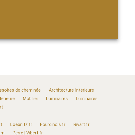
ssoires de cheminée
Architecture Intérieure
térieure
Mobilier
Luminaires
Luminaires
at
t
Loebnitz.fr
Fourdinois.fr
Rivart.fr
com
Perret Vibert.fr