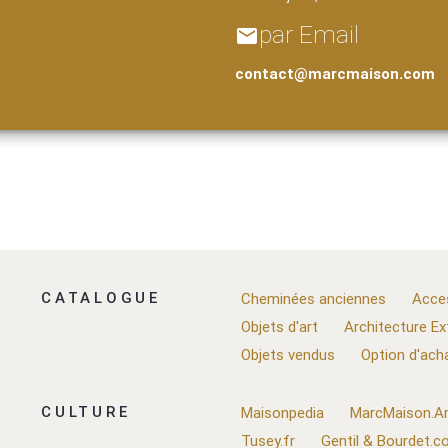
par Email
email
contact@marcmaison.com
CATALOGUE
Cheminées anciennes
Acce
Objets d'art
Architecture Ex
Objets vendus
Option d'ach
CULTURE
Maisonpedia
MarcMaison.Ar
Tusey.fr
Gentil & Bourdet.