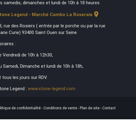
es samedis, dimanches et lundi de 10h à 18 heures
location_on
tone Legend - Marché Cambo La Roseraie
3, rue des Rosiers ( entrée par le porche ou par la rue
arie Curie) 93400 Saint Ouen sur Seine
oraires :
e Vendredi de 10h à 12h30,
u Samedi, Dimanche et lundi de 10h à 18h,
t tous les jours sur RDV.
tone Legend :
www.stone-legend.com
litique de confidentialité
-
Conditions de vente
-
Plan de site
-
Contact