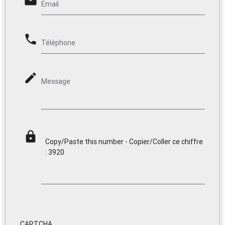
email
Email
phone
Téléphone
mode_edit
Message
lock
Copy/Paste this number - Copier/Coller ce chiffre
: 3920
CAPTCHA