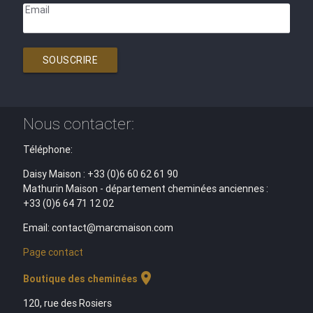
Email
SOUSCRIRE
Nous contacter:
Téléphone:
Daisy Maison : +33 (0)6 60 62 61 90
Mathurin Maison - département cheminées anciennes :
+33 (0)6 64 71 12 02
Email: contact@marcmaison.com
Page contact
location_on
Boutique des cheminées
120, rue des Rosiers