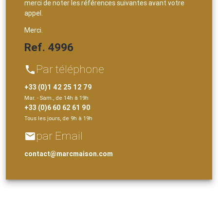
merci de noter les références suivantes avant votre
appel.
Merci.
Ref. 4996
Par téléphone
phone
+33 (0)1 42 25 12 79
Mar. - Sam., de 14h à 19h
+33 (0)6 60 62 61 90
Tous les jours, de 9h à 19h
par Email
email
contact@marcmaison.com