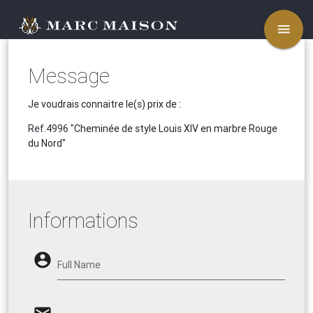
menu
Message
Je voudrais connaitre le(s) prix de :
Ref.4996
"Cheminée de style Louis XIV en marbre Rouge
du Nord"
Informations
account_circle
Full Name