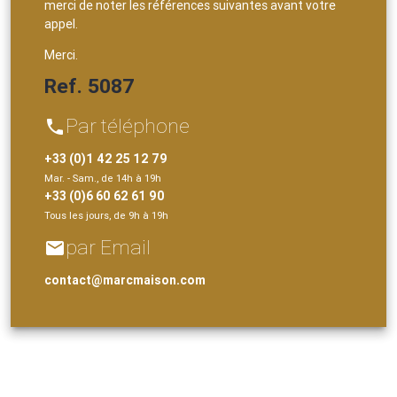
merci de noter les références suivantes avant votre
appel.
Merci.
Ref. 5087
Par téléphone
phone
+33 (0)1 42 25 12 79
Mar. - Sam., de 14h à 19h
+33 (0)6 60 62 61 90
Tous les jours, de 9h à 19h
par Email
email
contact@marcmaison.com