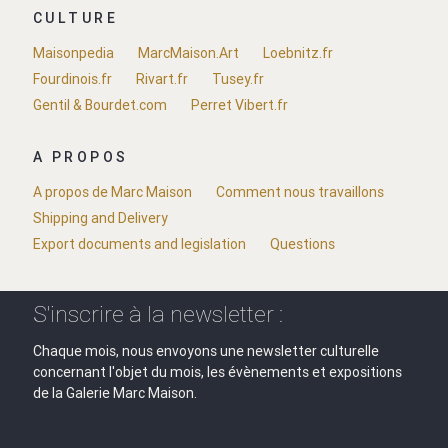
CULTURE
Maisonpedia
MarcMaison.Art
Loebnitz.fr
Fourdinois.fr
Rivart.fr
Tusey.fr
Gentil & Bourdet.com
Perret Vibert.fr
A PROPOS
A propos de Marc Maison
Comment nous travaillons
Shipping and Delivery
Export documents and legislation
Questions
S'inscrire à la newsletter :
Chaque mois, nous envoyons une newsletter culturelle
concernant l'objet du mois, les évènements et expositions
de la Galerie Marc Maison.