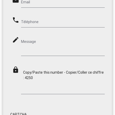
email
Email
phone
Téléphone
mode_edit
Message
lock
Copy/Paste this number - Copier/Coller ce chiffre
: 4250
CAPTCHA