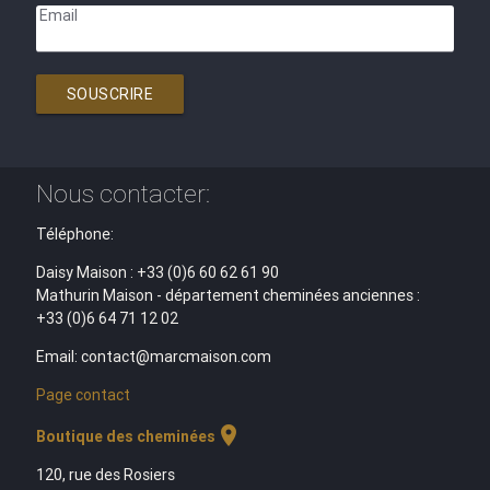
Email
SOUSCRIRE
Nous contacter:
Téléphone:
Daisy Maison : +33 (0)6 60 62 61 90
Mathurin Maison - département cheminées anciennes :
+33 (0)6 64 71 12 02
Email: contact@marcmaison.com
Page contact
location_on
Boutique des cheminées
120, rue des Rosiers