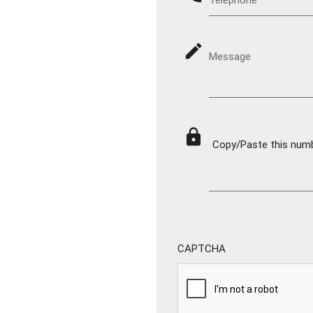
mode_edit
Message
lock
Copy/Paste this numbe
CAPTCHA