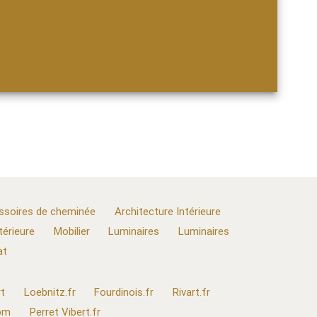
ssoires de cheminée
Architecture Intérieure
térieure
Mobilier
Luminaires
Luminaires
at
t
Loebnitz.fr
Fourdinois.fr
Rivart.fr
com
Perret Vibert.fr