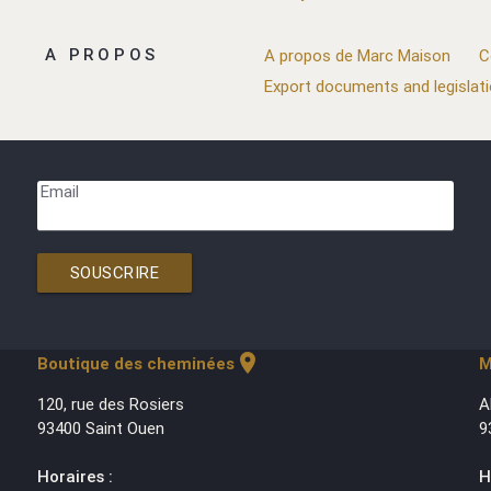
A PROPOS
A propos de Marc Maison
C
Export documents and legislat
Email
SOUSCRIRE
location_on
Boutique des cheminées
M
120, rue des Rosiers
A
93400 Saint Ouen
9
Horaires :
H