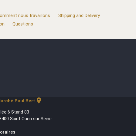
omment nous travaillons
Shipping and Delivery
ion
Questions
location_on
arché Paul Bert
llée 6 Stand 83
3400 Saint Ouen sur Seine
oraires :