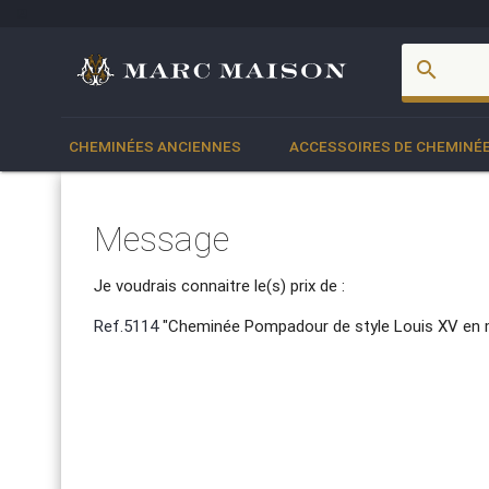
account_box
search
CHEMINÉES ANCIENNES
ACCESSOIRES DE CHEMINÉ
Message
Je voudrais connaitre le(s) prix de :
Ref.5114
"Cheminée Pompadour de style Louis XV en 