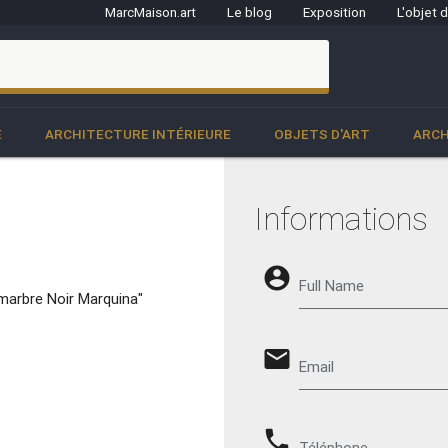
MarcMaison.art
Le blog
Exposition
L'objet 
clo
E
ARCHITECTURE INTÉRIEURE
OBJETS D'ART
ARCH
Informations
account_circle
Full Name
marbre Noir Marquina"
email
Email
phone
Téléphone