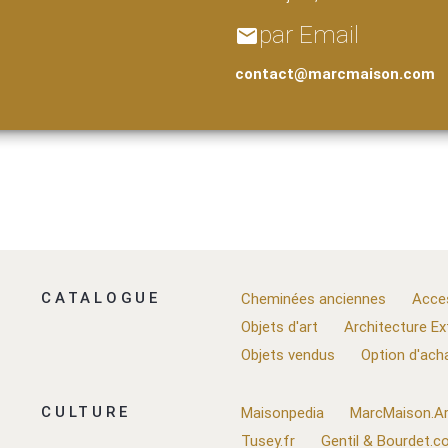
par Email
email
contact@marcmaison.com
CATALOGUE
Cheminées anciennes
Acce
Objets d'art
Architecture Ex
Objets vendus
Option d'ach
CULTURE
Maisonpedia
MarcMaison.Ar
Tusey.fr
Gentil & Bourdet.