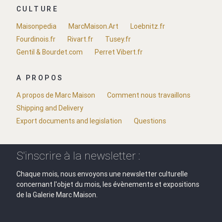
CULTURE
Maisonpedia
MarcMaison.Art
Loebnitz.fr
Fourdinois.fr
Rivart.fr
Tusey.fr
Gentil & Bourdet.com
Perret Vibert.fr
A PROPOS
A propos de Marc Maison
Comment nous travaillons
Shipping and Delivery
Export documents and legislation
Questions
S'inscrire à la newsletter :
Chaque mois, nous envoyons une newsletter culturelle
concernant l'objet du mois, les évènements et expositions
de la Galerie Marc Maison.