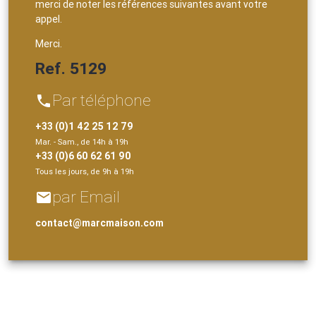
merci de noter les références suivantes avant votre
appel.
Merci.
Ref. 5129
Par téléphone
phone
+33 (0)1 42 25 12 79
Mar. - Sam., de 14h à 19h
+33 (0)6 60 62 61 90
Tous les jours, de 9h à 19h
par Email
email
contact@marcmaison.com