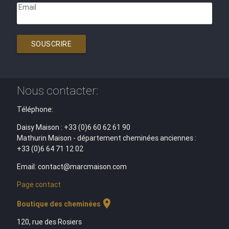
Email
SOUSCRIRE
Nous contacter:
Téléphone:
Daisy Maison : +33 (0)6 60 62 61 90
Mathurin Maison - département cheminées anciennes :
+33 (0)6 64 71 12 02
Email: contact@marcmaison.com
Page contact
location_on
Boutique des cheminées
120, rue des Rosiers