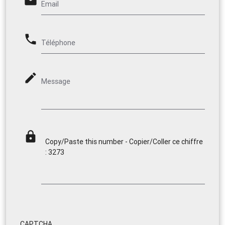
email
Email
phone
Téléphone
mode_edit
Message
lock
Copy/Paste this number - Copier/Coller ce chiffre
: 3273
CAPTCHA