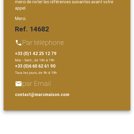
merci de noter les références suivantes avant votre
appel.
Merci.
Ref. 14682
Par téléphone
phone
+33 (0)1 42 25 12 79
Mar. - Sam., de 14h à 19h
+33 (0)6 60 62 61 90
Tous les jours, de 9h à 19h
par Email
email
contact@marcmaison.com