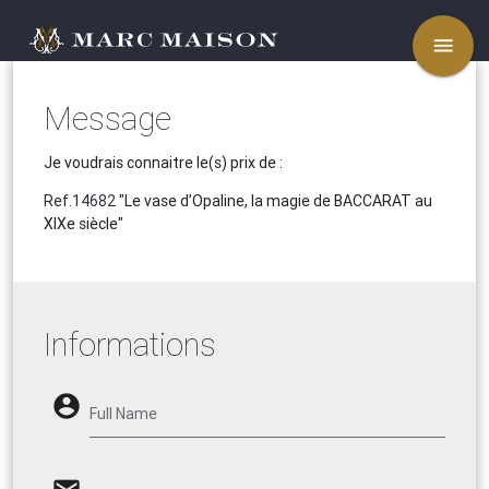
menu
Message
Je voudrais connaitre le(s) prix de :
Ref.14682
"Le vase d’Opaline, la magie de BACCARAT au
XIXe siècle"
Informations
account_circle
Full Name