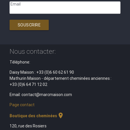
Email
SOUSCRIRE
Nous contacter:
Téléphone:
Daisy Maison : +33 (0)6 60 62 61 90
Mathurin Maison - département cheminées anciennes :
+33 (0)6 64 71 12 02
Email: contact@marcmaison.com
Page contact
location_on
Boutique des cheminées
120, rue des Rosiers