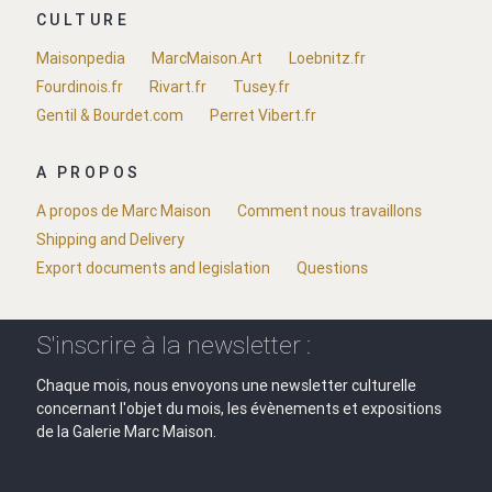
CULTURE
Maisonpedia
MarcMaison.Art
Loebnitz.fr
Fourdinois.fr
Rivart.fr
Tusey.fr
Gentil & Bourdet.com
Perret Vibert.fr
A PROPOS
A propos de Marc Maison
Comment nous travaillons
Shipping and Delivery
Export documents and legislation
Questions
S'inscrire à la newsletter :
Chaque mois, nous envoyons une newsletter culturelle
concernant l'objet du mois, les évènements et expositions
de la Galerie Marc Maison.