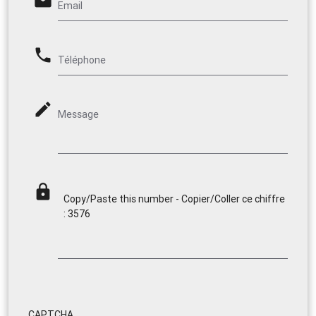
email
Email
phone
Téléphone
mode_edit
Message
lock
Copy/Paste this number - Copier/Coller ce chiffre
: 3576
CAPTCHA