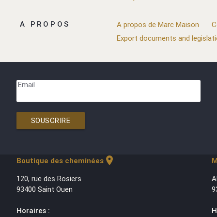
A PROPOS
A propos de Marc Maison
C
Export documents and legislat
Email
SOUSCRIRE
location_on
Boutique des cheminées
M
120, rue des Rosiers
A
93400 Saint Ouen
9
Horaires :
H