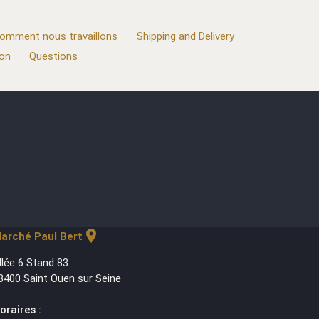
omment nous travaillons
Shipping and Delivery
ion
Questions
location_on
arché Paul Bert
llée 6 Stand 83
3400 Saint Ouen sur Seine
oraires :