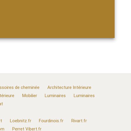
ssoires de cheminée
Architecture Intérieure
térieure
Mobilier
Luminaires
Luminaires
at
t
Loebnitz.fr
Fourdinois.fr
Rivart.fr
com
Perret Vibert.fr