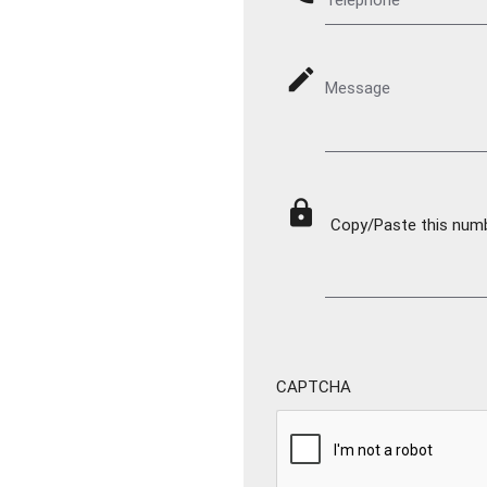
mode_edit
Message
lock
Copy/Paste this numbe
CAPTCHA