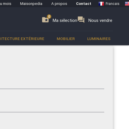
du mois
Maisonpedia
A propos
Contact
Francais
0
0
se
folder_special
forum
Ma sélection
Nous vendre
ITECTURE EXTÉRIEURE
MOBILIER
LUMINAIRES