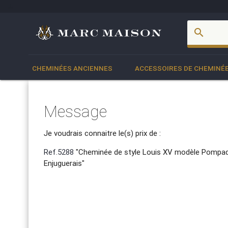
account_box
search
CHEMINÉES ANCIENNES
ACCESSOIRES DE CHEMINÉ
Message
Je voudrais connaitre le(s) prix de :
Ref.5288
"Cheminée de style Louis XV modèle Pompad
Enjuguerais"