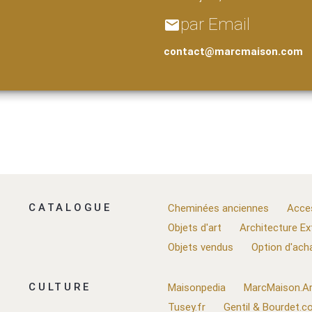
par Email
email
contact@marcmaison.com
CATALOGUE
Cheminées anciennes
Acce
Objets d'art
Architecture Ex
Objets vendus
Option d'ach
CULTURE
Maisonpedia
MarcMaison.Ar
Tusey.fr
Gentil & Bourdet.