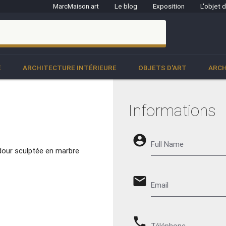
MarcMaison.art
Le blog
Exposition
L'objet 
clo
E
ARCHITECTURE INTÉRIEURE
OBJETS D'ART
ARCH
Informations
account_circle
Full Name
our sculptée en marbre
email
Email
phone
Téléphone