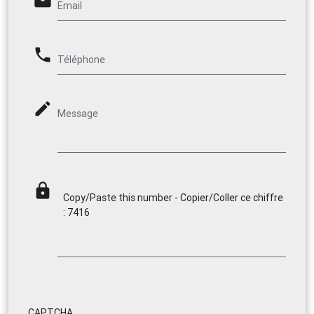
email
Email
phone
Téléphone
mode_edit
Message
lock
Copy/Paste this number - Copier/Coller ce chiffre
: 7416
CAPTCHA