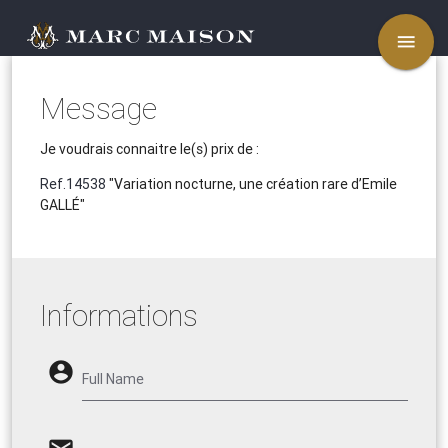
menu
Message
Je voudrais connaitre le(s) prix de :
Ref.14538
"Variation nocturne, une création rare d’Emile
GALLÉ"
Informations
account_circle
Full Name