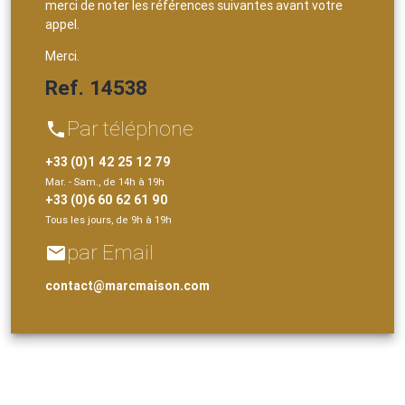
merci de noter les références suivantes avant votre
appel.
Merci.
Ref. 14538
Par téléphone
phone
+33 (0)1 42 25 12 79
Mar. - Sam., de 14h à 19h
+33 (0)6 60 62 61 90
Tous les jours, de 9h à 19h
par Email
email
contact@marcmaison.com