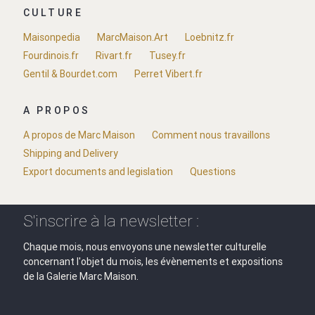
CULTURE
Maisonpedia
MarcMaison.Art
Loebnitz.fr
Fourdinois.fr
Rivart.fr
Tusey.fr
Gentil & Bourdet.com
Perret Vibert.fr
A PROPOS
A propos de Marc Maison
Comment nous travaillons
Shipping and Delivery
Export documents and legislation
Questions
S'inscrire à la newsletter :
Chaque mois, nous envoyons une newsletter culturelle
concernant l'objet du mois, les évènements et expositions
de la Galerie Marc Maison.