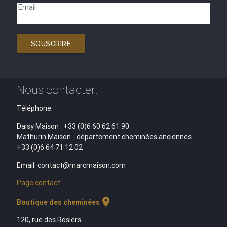
Email
SOUSCRIRE
Nous contacter:
Téléphone:
Daisy Maison : +33 (0)6 60 62 61 90
Mathurin Maison - département cheminées anciennes :
+33 (0)6 64 71 12 02
Email: contact@marcmaison.com
Page contact
location_on
Boutique des cheminées
120, rue des Rosiers